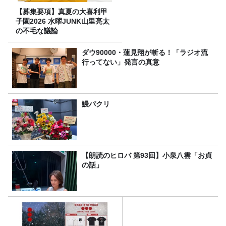
【募集要項】真夏の大喜利甲
子園2026 水曜JUNK山里亮太
の不毛な議論
ダウ90000・蓮見翔が斬る！「ラジオ流
行ってない」発言の真意
鰻パクリ
【朗読のヒロバ 第93回】小泉八雲「お貞
の話」