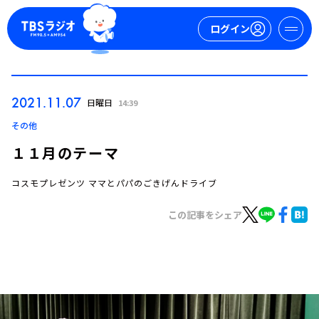
ログイン
マイページ
2021.11.07
日曜日
14:39
新規会員登録
ログイン
その他
１１月のテーマ
コスモプレゼンツ ママとパパのごきげんドライブ
この記事をシェア
今日の番組表
週間番組表
トピックス
TBS Podcast