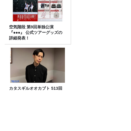
空気階段 第9回単独公演
『●●●』 公式ツアーグッズの
詳細発表！
カタスギルオオカブト 513回
目のターン！
【前編】宇多丸『シラート』を語る！
【映画評書き起こし 2026.6.18 放送】