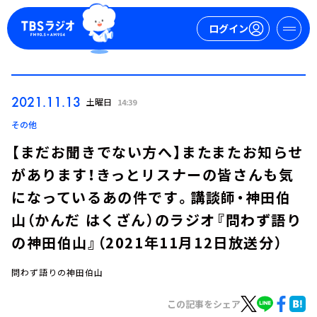
ログイン
マイページ
2021.11.13
土曜日
14:39
新規会員登録
ログイン
その他
【まだお聞きでない方へ】またまたお知らせ
があります！きっとリスナーの皆さんも気
になっているあの件です。講談師・神田伯
山（かんだ はくざん）のラジオ『問わず語り
の神田伯山』（2021年11月12日放送分）
今日の番組表
週間番組表
問わず語りの神田伯山
トピックス
この記事をシェア
TBS Podcast