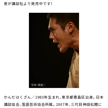
巻が講談社より発売中です！
かんだはくざん／1983年生まれ、東京都豊島区出身。日本
講談協会、落語芸術協会所属。2007年、三代目神田松鯉に