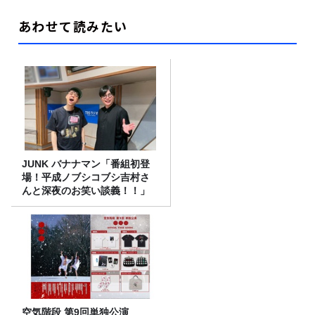
あわせて読みたい
JUNK バナナマン「番組初登
場！平成ノブシコブシ吉村さ
んと深夜のお笑い談義！！」
空気階段 第9回単独公演