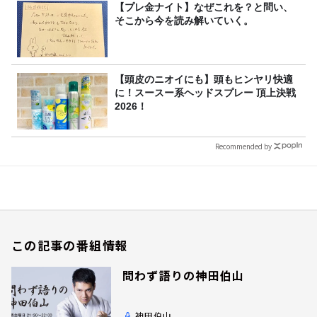
【プレ金ナイト】なぜこれを？と問い、
そこから今を読み解いていく。
【頭皮のニオイにも】頭もヒンヤリ快適
に！スースー系ヘッドスプレー 頂上決戦
2026！
Recommended by
この記事の番組情報
問わず語りの神田伯山
神田伯山