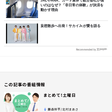
JALやANA、カード業界で航空会社が強
いのはなぜ？「非日常の体験」が決済を
動かす理由
妄想散歩へ出発！サカイJr.が愛を語る
Recommended by
この記事の番組情報
まとめて！土曜日
藤森祥平/北村まあさ