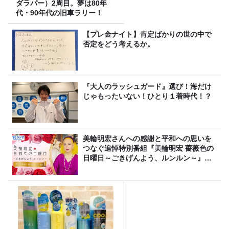
ダラパー）2周目。夢は80年
代・90年代の旧車ラリー！
【プレ金ナイト】肯定ばかりの世の中で
否定をどう考えるか。
『大人のラッシュガード』選び！海だけ
じゃもったいない！ひとり１着時代！？
美輪明宏さんへの感謝と平和への思いを
つなぐ追悼特別番組『美輪明宏 薔薇色の
日曜日～ごきげんよう、ルンルン～』
8/9（日）16時放送