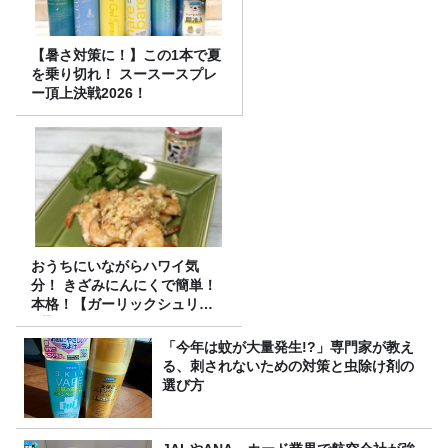
【暑さ対策に！】この1本で夏
を乗り切れ！ スースースプレ
ー頂上決戦2026！
おうちにいながらハワイ気
分！ きざみにんにくで簡単！
本格！【ガーリックシュリン
プ】 桃屋のかんたんレシピ
「今年は蚊が大量発生!?」専門家が教え
る、刺されないための対策と虫除け剤の
選び方