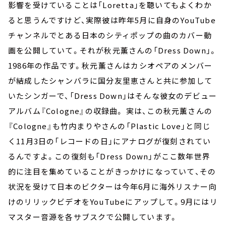
影響を受けていることは「Loretta」を聴いてもよくわか
ると思うんですけど、実際彼は昨年5月に自身のYouTube
チャンネルでとある日本のシティポップの曲のカバー動
画を公開していて。それが秋元薫さんの「Dress Down」。
1986年の作品です。秋元薫さんはカシオペアのメンバー
が結成したシャンバラに国分友里恵さんと共に参加して
いたシンガーで、「Dress Down」はそんな彼女のデビュー
アルバム『Cologne』の収録曲。 実は、この秋元薫さんの
『Cologne』も竹内まりやさんの「Plastic Love」と同じ
く11月3日の「レコードの日」にアナログが復刻されてい
るんですよ。この復刻も「Dress Down」がここ数年世界
的に注目を集めていることがきっかけになっていて、その
状況を受けて日本のビクターは今年6月に海外リスナー向
けのリリックビデオをYouTubeにアップして。9月にはリ
マスター音源を各サブスクで公開しています。