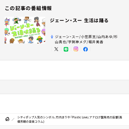
この記事の番組情報
ジェーン・スー 生活は踊る
ジェーン・スー/小笠原亘/山内あゆ/杉
山真也/宇賀神メグ/堀井美香
シティポップ人気のシンボル、竹内まりや『Plastic Love』アナログ盤発売の反響(高
橋芳朗の音楽コラム)