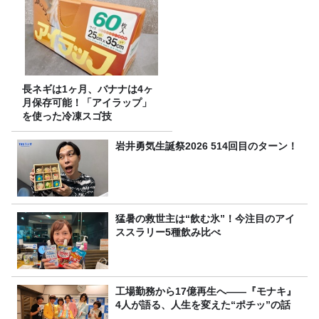
長ネギは1ヶ月、バナナは4ヶ
月保存可能！「アイラップ」
を使った冷凍スゴ技
岩井勇気生誕祭2026 514回目のターン！
猛暑の救世主は“飲む氷”！今注目のアイ
ススラリー5種飲み比べ
工場勤務から17億再生へ——『モナキ』
4人が語る、人生を変えた“ポチッ”の話