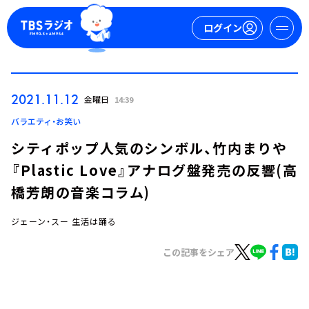
ログイン
マイページ
2021.11.12
金曜日
14:39
新規会員登録
ログイン
バラエティ・お笑い
シティポップ人気のシンボル、竹内まりや
『Plastic Love』アナログ盤発売の反響(高
橋芳朗の音楽コラム)
ジェーン・スー 生活は踊る
今日の番組表
この記事をシェア
週間番組表
トピックス
TBS Podcast