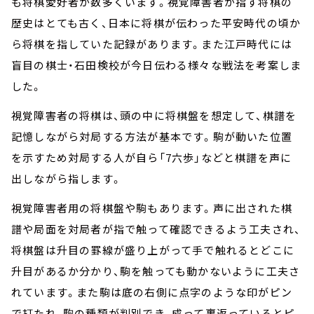
も将棋愛好者が数多くいます。視覚障害者が指す将棋の
歴史はとても古く、日本に将棋が伝わった平安時代の頃か
ら将棋を指していた記録があります。また江戸時代には
盲目の棋士・石田検校が今日伝わる様々な戦法を考案しま
した。
視覚障害者の将棋は、頭の中に将棋盤を想定して、棋譜を
記憶しながら対局する方法が基本です。駒が動いた位置
を示すため対局する人が自ら「7六歩」などと棋譜を声に
出しながら指します。
視覚障害者用の将棋盤や駒もあります。声に出された棋
譜や局面を対局者が指で触って確認できるよう工夫され、
将棋盤は升目の罫線が盛り上がって手で触れるとどこに
升目があるか分かり、駒を触っても動かないように工夫さ
れています。また駒は底の右側に点字のような印がピン
で打たれ、駒の種類が判別でき、成って裏返っているとピ