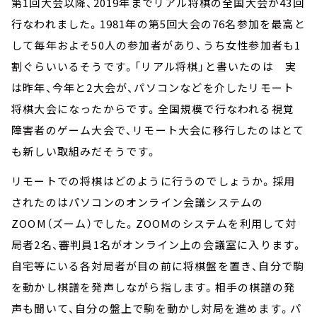
第1回大会以降、2019年までリアル将棋の全国大会が43回
行なわれました。1981年の第5回大会の76名参加を最高と
して毎年およそ50人の参加者があり、うち女性参加者も1
割ぐらいいるそうです。「リアル将棋」と書いたのは 実
は昨年、今年と2大会が、パソコンなどを介したリモート
将棋大会になったからです。全国規模で行なわれる視覚
障害者のゲーム大会で、リモート大会に移行したのはとて
も新しい取組みだそうです。
リモートでの将棋はどのように行うのでしょうか。採用
されたのはパソコンのオンライン会議システムの
ZOOM（ズーム）でした。ZOOMのシステムを利用して対
局者2名、審判員1名がオンライン上の会議室に入ります。
自宅等にいる各対局者が目の前に将棋盤を置き、自分で駒
を動かし棋譜を発声しながら指します。相手の棋譜の発
声も聞いて、自分の盤上で駒を動かし対局を進めます。パ