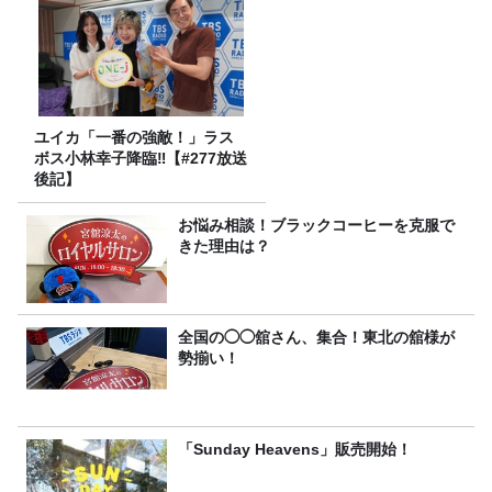
ユイカ「一番の強敵！」ラス
ボス小林幸子降臨‼【#277放送
後記】
お悩み相談！ブラックコーヒーを克服で
きた理由は？
全国の◯◯舘さん、集合！東北の舘様が
勢揃い！
「Sunday Heavens」販売開始！