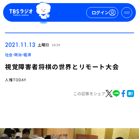
ログイン
マイページ
2021.11.13
土曜日
14:39
新規会員登録
ログイン
社会・政治・経済
視覚障害者将棋の世界とリモート大会
人権TODAY
この記事をシェア
今日の番組表
週間番組表
トピックス
TBS Podcast