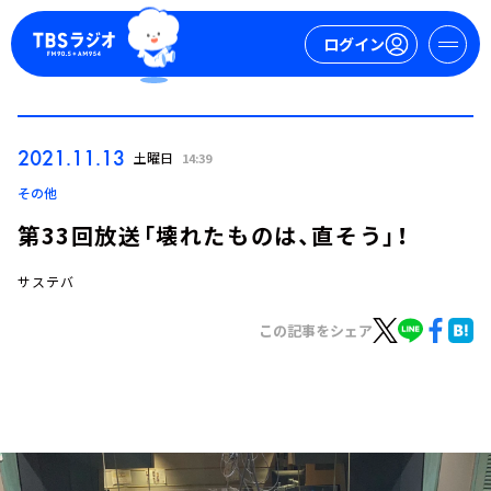
ログイン
マイページ
2021.11.13
土曜日
14:39
新規会員登録
ログイン
その他
第33回放送「壊れたものは、直そう」！
サステバ
この記事をシェア
今日の番組表
週間番組表
トピックス
TBS Podcast