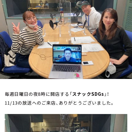
お知らせ
イベント・グッズ
YouTube
会社情報
毎週日曜日の夜8時に開店する「
スナックSDGs
」！
11/13の放送へのご来店、ありがとうございました。