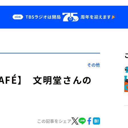
クス
イベント・グッ
ズ
st
YouTube
せ
会社情報
その他
 CAFÉ】 文明堂さんの
この記事をシェア