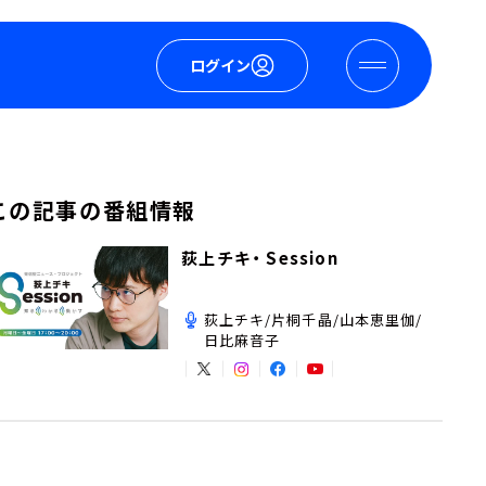
ログイン
この記事の番組情報
荻上チキ・ Session
荻上チキ/片桐千晶/山本恵里伽/
日比麻音子