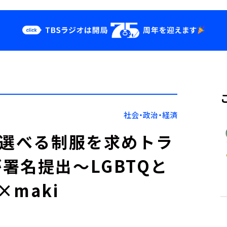
クス
イベント・グッ
ズ
st
YouTube
せ
会社情報
社会・政治・経済
く選べる制服を求めトラ
署名提出～LGBTQと
maki