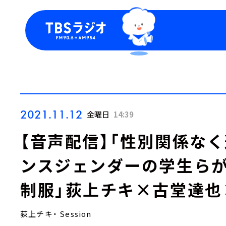
今日の番組表
トピッ
週間番組表
TBS
Podca
お知ら
2021.11.12
金曜日
14:39
【音声配信】「性別関係な
ンスジェンダーの学生らが
制服」荻上チキ×古堂達也×
荻上チキ・ Session