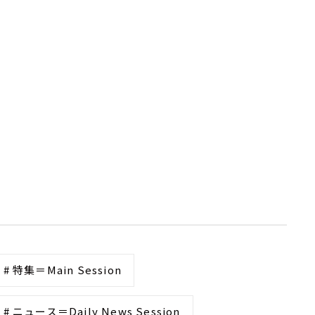
# 特集＝Main Session
# ニュース＝Daily News Session