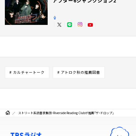
アフター6ジャンクション2
# カルチャートーク
# アトロク秋の推薦図書
ストリート系読書家集団・Riverside Reading Clubが推薦「ザ・ドロップ」