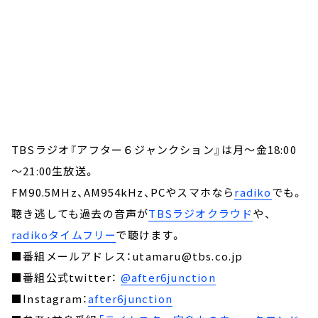
TBSラジオ『アフター６ジャンクション』は月～金18:00
～21:00生放送。
FM90.5MHz、AM954kHz、PCやスマホなら
radiko
でも。
聴き逃しても過去の音声が
TBSラジオクラウド
や、
radikoタイムフリー
で聴けます。
■番組メールアドレス：utamaru@tbs.co.jp
■番組公式twitter：
@after6junction
■Instagram：
after6junction