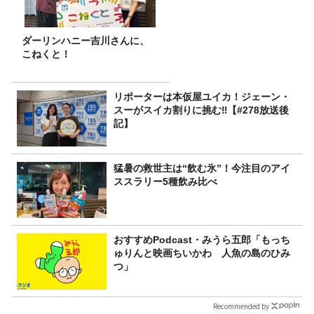
ダーリンハニー吉川さんに、
こねくと！
リポーターは本仮屋ユイカ！ジェーン・
スーがスイカ割りに挑む‼【#278放送後
記】
猛暑の救世主は“飲む氷”！今注目のアイ
ススラリー5種飲み比べ
おすすめPodcast・みうら五郎「もっち
ゅりんと映画ちいかわ 人魚の島のひみ
つ」
Recommended by