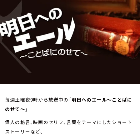
お知らせ
イベント・グッズ
YouTube
会社情報
毎週土曜夜9時から放送中の
「明日へのエール～ことばに
のせて～」
偉人の格言、映画のセリフ、言葉をテーマにしたショート
ストーリーなど、