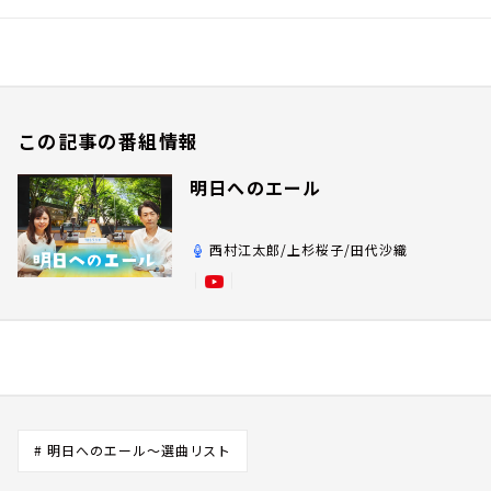
この記事の番組情報
明日へのエール
西村江太郎/上杉桜子/田代沙織
# 明日へのエール～選曲リスト