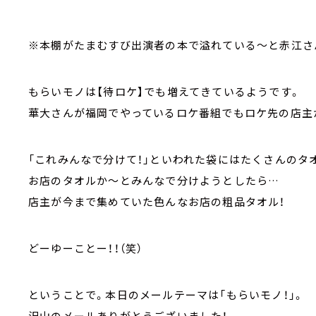
※本棚がたまむすび出演者の本で溢れている～と赤江さ
もらいモノは【待ロケ】でも増えてきているようです。
華大さんが福岡でやっているロケ番組でもロケ先の店主
「これみんなで分けて！」といわれた袋にはたくさんのタ
お店のタオルか～とみんなで分けようとしたら…
店主が今まで集めていた色んなお店の粗品タオル！
どーゆーことー！！（笑）
ということで。本日のメールテーマは「もらいモノ！」。
沢山のメールありがとうございました！