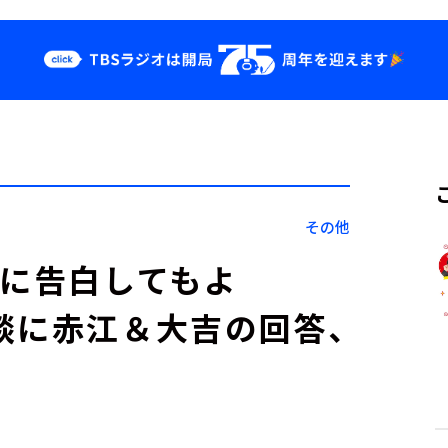
クス
イベント・グッ
ズ
st
YouTube
せ
会社情報
その他
後に告白してもよ
談に赤江＆大吉の回答、