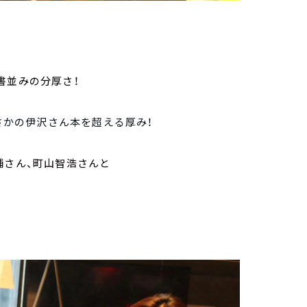
書並みの分厚さ！
まさかの伊沢さん本を超える厚み！
輔さん、町山智浩さんと