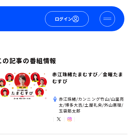
ログイン
この記事の番組情報
赤江珠緒たまむすび／金曜たま
むすび
赤江珠緒/カンニング竹山/山里亮
太/博多大吉/土屋礼央/外山惠理/
玉袋筋太郎