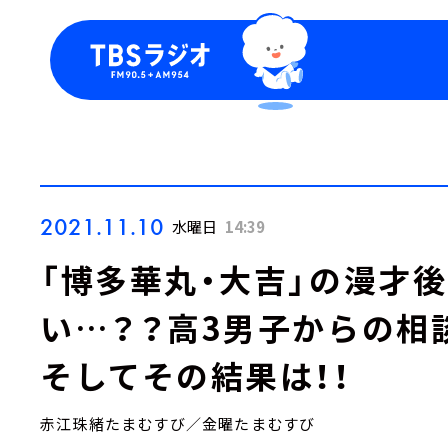
今日の番組表
トピッ
週間番組表
TBS
Podca
お知ら
2021.11.10
水曜日
14:39
「博多華丸・大吉」の漫才
い…？？高3男子からの相
そしてその結果は！！
赤江珠緒たまむすび／金曜たまむすび