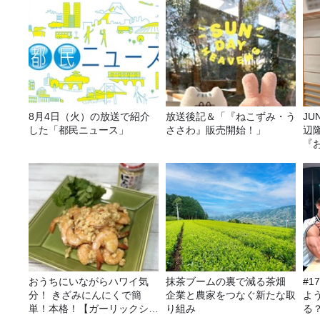
8月4日（火）の放送で紹介
放送後記＆「『ねこずみ・う
JUNK バナナ
した「都民ニュース」
ささわ』販売開始！」
辺
『
おうちにいながらハワイ気
抹茶ブームの裏で減る茶畑
#1
分！ きざみにんにくで簡
企業と農家をつなぐ新たな取
よ
単！本格！【ガーリックシュ
り組み
る