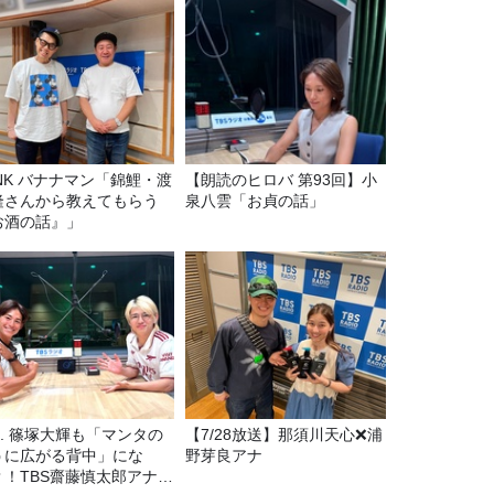
マン「錦鯉・渡
【朗読のヒロバ 第93回】小
隆さんから教えてもらう
泉八雲「お貞の話」
お酒の話』」
7. 篠塚大輝も「マンタの
【7/28放送】那須川天心❌浦
うに広がる背中」にな
野芽良アナ
？！TBS齋藤慎太郎アナに