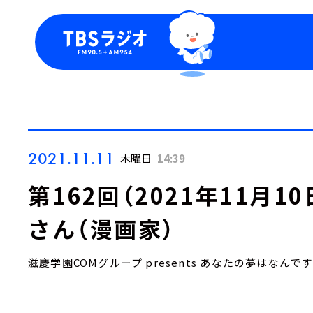
今日の番組表
トピッ
週間番組表
TBS
Podca
お知ら
2021.11.11
木曜日
14:39
第162回（2021年11月
さん（漫画家）
滋慶学園COMグループ presents あなたの夢はなんで