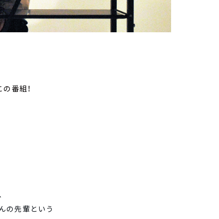
この番組！
、
んの先輩という