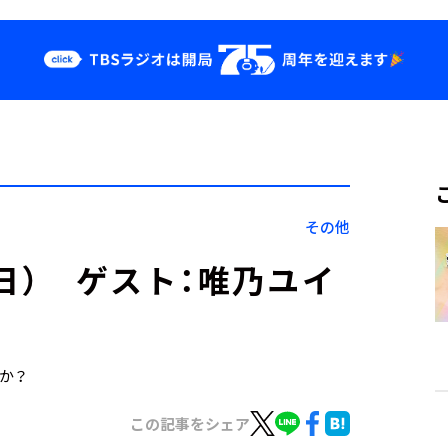
クス
イベント・グッ
ズ
st
YouTube
せ
会社情報
その他
10日） ゲスト：唯乃ユイ
すか？
この記事をシェア