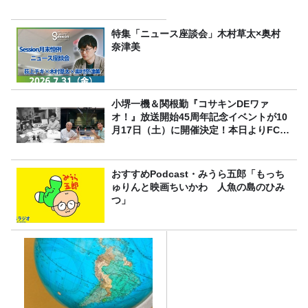
特集「ニュース座談会」木村草太×奥村
奈津美
小堺一機＆関根勤『コサキンDEワァ
オ！』放送開始45周年記念イベントが10
月17日（土）に開催決定！本日よりFC先
行受付スタート！
おすすめPodcast・みうら五郎「もっち
ゅりんと映画ちいかわ 人魚の島のひみ
つ」