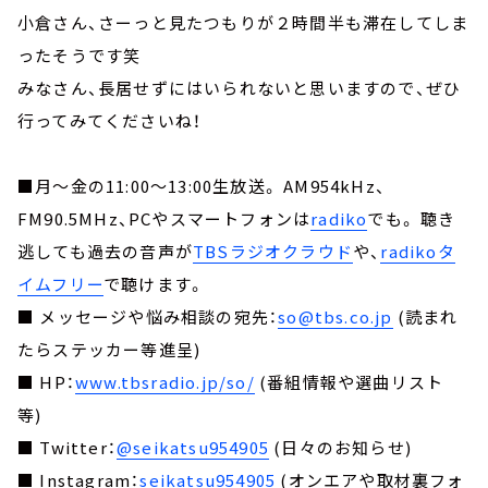
小倉さん、さーっと見たつもりが２時間半も滞在してしま
ったそうです笑
みなさん、長居せずにはいられないと思いますので、ぜひ
行ってみてくださいね！
■月～金の11:00～13:00生放送。 AM954kHz、
FM90.5MHz、PCやスマートフォンは
radiko
でも。 聴き
逃しても過去の音声が
TBSラジオクラウド
や、
radikoタ
イムフリー
で聴けます。
■ メッセージや悩み相談の宛先：
so@tbs.co.jp
(読まれ
たらステッカー等進呈)
■ HP：
www.tbsradio.jp/so/
(番組情報や選曲リスト
等)
■ Twitter：
@seikatsu954905
(日々のお知らせ)
■ Instagram：
seikatsu954905
(オンエアや取材裏フォ