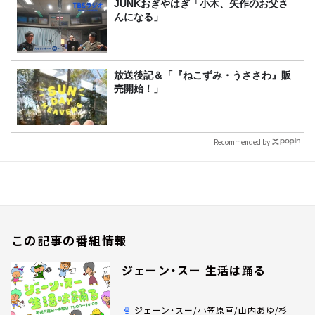
JUNKおぎやはぎ「小木、矢作のお父さ
んになる」
放送後記＆「『ねこずみ・うささわ』販
売開始！」
Recommended by
この記事の番組情報
ジェーン・スー 生活は踊る
ジェーン・スー/小笠原亘/山内あゆ/杉