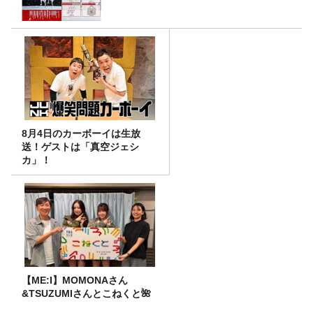
8月4日のカーボーイは生放
送！ゲストは「真空ジェシ
カ」！
【ME:I】MOMONAさん
&TSUZUMIさんとこねくと🌺