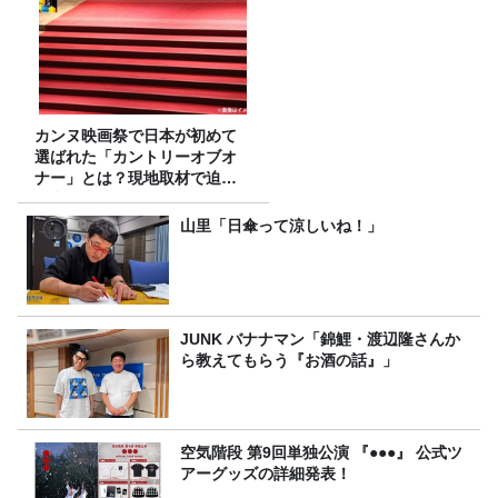
カンヌ映画祭で日本が初めて
選ばれた「カントリーオブオ
ナー」とは？現地取材で迫る
選出の意味
山里「日傘って涼しいね！」
JUNK バナナマン「錦鯉・渡辺隆さんか
ら教えてもらう『お酒の話』」
空気階段 第9回単独公演 『●●●』 公式ツ
アーグッズの詳細発表！