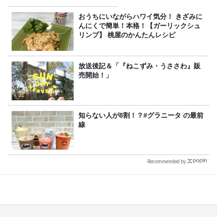
おうちにいながらハワイ気分！ きざみに
んにくで簡単！本格！【ガーリックシュ
リンプ】 桃屋のかんたんレシピ
放送後記＆「『ねこずみ・うささわ』販
売開始！」
知らない人が8割！？#グラニータ の最前
線
Recommended by