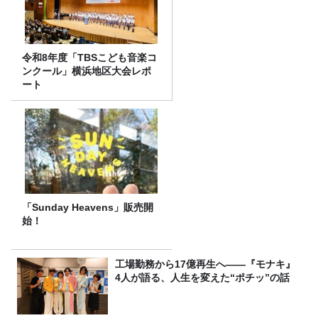
令和8年度「TBSこども音楽コ
ンクール」横浜地区大会レポ
ート
「Sunday Heavens」販売開
始！
工場勤務から17億再生へ——『モナキ』
4人が語る、人生を変えた“ポチッ”の話