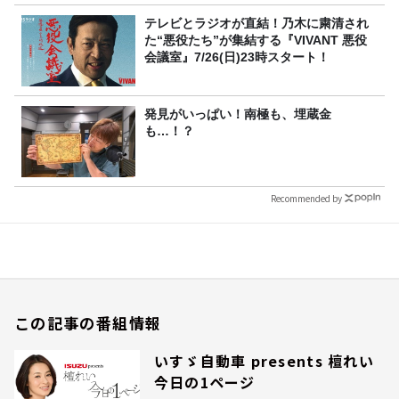
テレビとラジオが直結！乃木に粛清され
た“悪役たち”が集結する『VIVANT 悪役
会議室』7/26(日)23時スタート！
発見がいっぱい！南極も、埋蔵金
も…！？
Recommended by
この記事の番組情報
いすゞ自動車 presents 檀れい
今日の1ページ