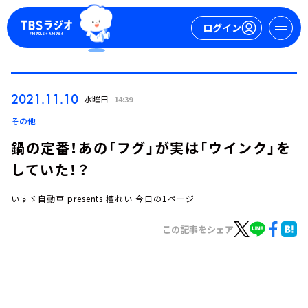
ログイン
マイページ
2021.11.10
水曜日
14:39
新規会員登録
ログイン
その他
鍋の定番！あの「フグ」が実は「ウインク」を
していた！？
いすゞ自動車 presents 檀れい 今日の1ページ
この記事をシェア
今日の番組表
週間番組表
トピックス
TBS Podcast