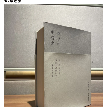
者：岸政彦