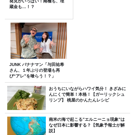
発見がいっぱい！南極も、埋
蔵金も…！？
JUNK バナナマン「与田祐希
さん、１年ぶりの登場も再
び“アレ”を喰らう！？」
おうちにいながらハワイ気分！ きざみに
んにくで簡単！本格！【ガーリックシュ
リンプ】 桃屋のかんたんレシピ
南米の海で起こる”エルニーニョ現象”は
なぜ日本に影響する？【気象予報士が解
説】