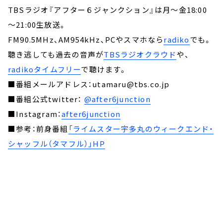
TBSラジオ『アフター６ジャンクション』は月～金18:00
～21:00生放送。
FM90.5MHz、AM954kHz、PCやスマホなら
radiko
でも。
聴き逃しても過去の音声が
TBSラジオクラウド
や、
radikoタイムフリー
で聴けます。
■番組メールアドレス：utamaru@tbs.co.jp
■番組公式twitter：
@after6junction
■Instagram：
after6junction
■参考：前身番組
「ライムスター宇多丸のウィークエンド・
シャッフル（タマフル）」HP