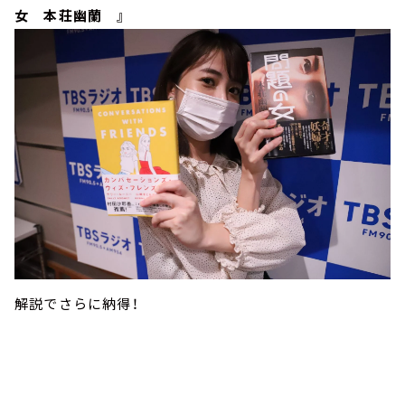
女 本荘幽蘭 』
解説でさらに納得！