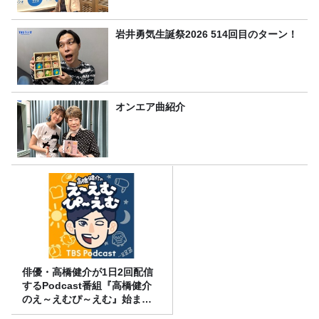
岩井勇気生誕祭2026 514回目のターン！
オンエア曲紹介
俳優・高橋健介が1日2回配信
するPodcast番組『高橋健介
のえ～えむぴ～えむ』始まり
ます