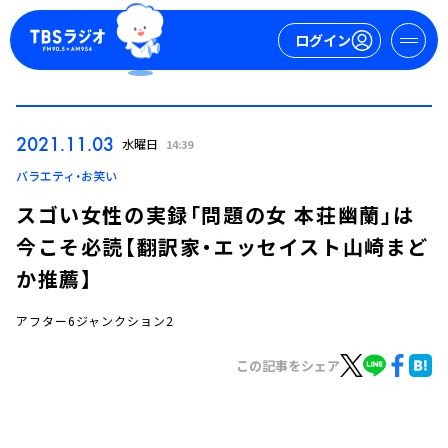
ログイン
マイページ
2021.11.03
水曜日
14:39
新規会員登録
ログイン
バラエティ・お笑い
スゴい女性の実録「問題の女 本荘幽蘭」は
今こそ必読【翻訳家・エッセイスト山崎まど
か推薦】
アフター6ジャンクション2
今日の番組表
この記事をシェア
週間番組表
トピックス
TBS Podcast