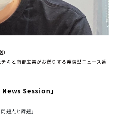
送）
家・荻上チキと南部広美がお送りする発信型ニュース番
ews Session」
た問題点と課題」