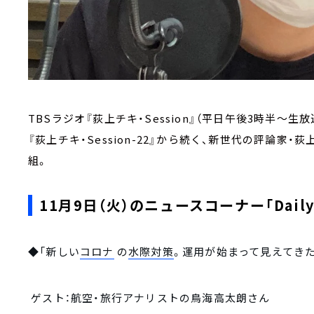
TBSラジオ『荻上チキ・Session』（平日午後3時半～生放
『荻上チキ・Session-22』から続く、新世代の評論
組。
11月9日（火）のニュースコーナー「Daily N
◆「新しい
コロナ
の
水際対策
。運用が始まって見えてき
ゲスト：航空・旅行アナリストの鳥海高太朗さん