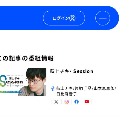
ログイン
この記事の番組情報
荻上チキ・ Session
荻上チキ/片桐千晶/山本恵里伽/
日比麻音子