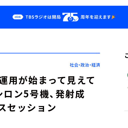
クス
イベント・グッ
ズ
st
YouTube
せ
会社情報
社会・政治・経済
。運用が始まって見えて
シロン5号機、発射成
スセッション