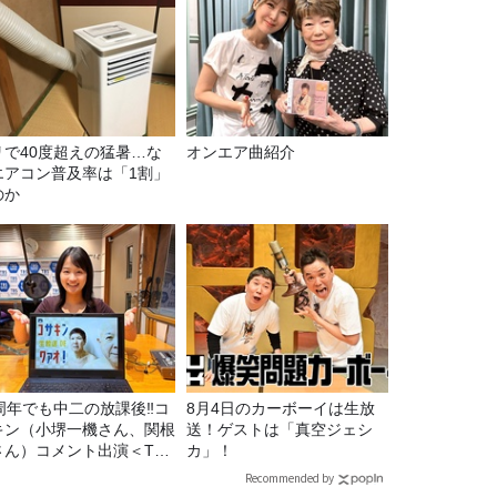
リで40度超えの猛暑…な
オンエア曲紹介
エアコン普及率は「1割」
のか
5周年でも中二の放課後‼コ
8月4日のカーボーイは生放
キン（小堺一機さん、関根
送！ゲストは「真空ジェシ
さん）コメント出演＜TBS
カ」！
ジオ番組審議会からのご報
Recommended by
＞