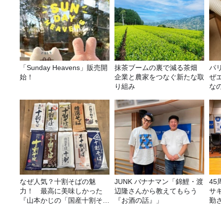
「Sunday Heavens」販売開
抹茶ブームの裏で減る茶畑
パ
始！
企業と農家をつなぐ新たな取
ぜ
り組み
な
なぜ人気？十割そばの魅
JUNK バナナマン「錦鯉・渡
4
力！ 最高に美味しかった
辺隆さんから教えてもらう
サ
『山本かじの「国産十割そ
『お酒の話』」
勤
ば」』とは？【十割そば10
ラ
種食べ比べ】
告