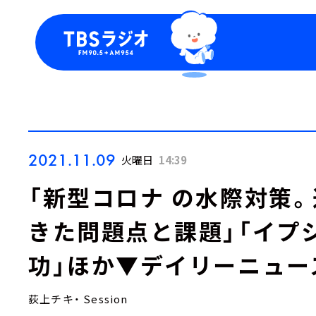
今日の番組表
トピッ
週間番組表
TBS
Podca
お知ら
2021.11.09
火曜日
14:39
「新型コロナ の水際対策
きた問題点と課題」「イプ
功」ほか▼デイリーニュー
荻上チキ・ Session