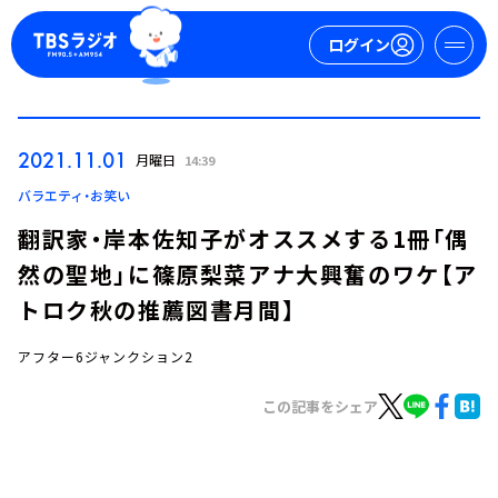
ログイン
マイページ
2021.11.01
月曜日
14:39
新規会員登録
ログイン
バラエティ・お笑い
翻訳家・岸本佐知子がオススメする1冊「偶
然の聖地」に篠原梨菜アナ大興奮のワケ【ア
トロク秋の推薦図書月間】
アフター6ジャンクション2
今日の番組表
この記事をシェア
週間番組表
トピックス
TBS Podcast