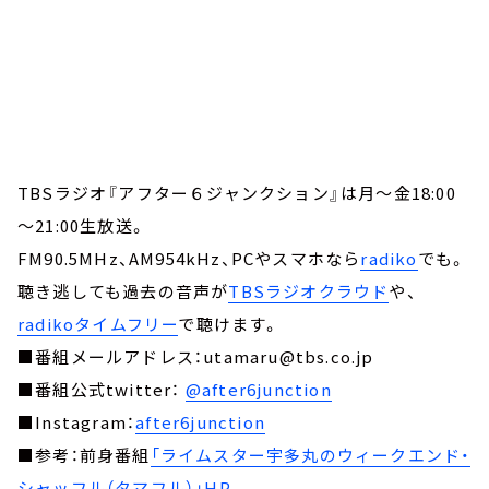
TBSラジオ『アフター６ジャンクション』は月～金18:00
～21:00生放送。
FM90.5MHz、AM954kHz、PCやスマホなら
radiko
でも。
聴き逃しても過去の音声が
TBSラジオクラウド
や、
radikoタイムフリー
で聴けます。
■番組メールアドレス：utamaru@tbs.co.jp
■番組公式twitter：
@after6junction
■Instagram：
after6junction
■参考：前身番組
「ライムスター宇多丸のウィークエンド・
シャッフル（タマフル）」HP