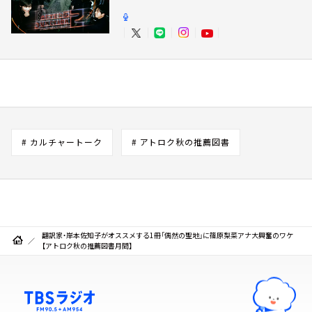
# カルチャートーク
# アトロク秋の推薦図書
翻訳家・岸本佐知子がオススメする1冊「偶然の聖地」に篠原梨菜アナ大興奮のワケ
【アトロク秋の推薦図書月間】