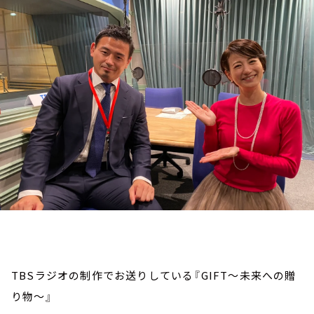
お知らせ
イベント・グッズ
YouTube
会社情報
TBSラジオの制作でお送りしている『GIFT～未来への贈
り物～』