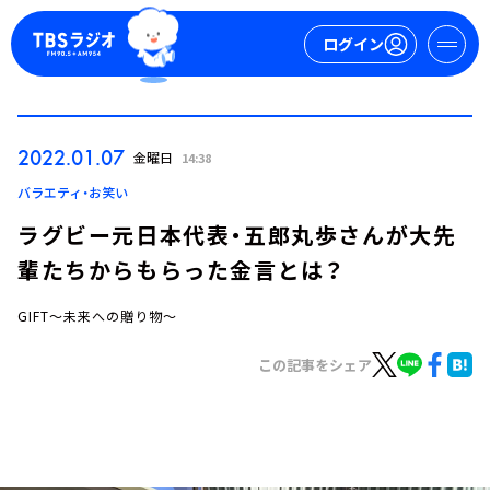
ログイン
マイページ
2022.01.07
金曜日
14:38
新規会員登録
ログイン
バラエティ・お笑い
ラグビー元日本代表・五郎丸歩さんが大先
輩たちからもらった金言とは？
GIFT～未来への贈り物～
この記事をシェア
今日の番組表
週間番組表
トピックス
TBS Podcast