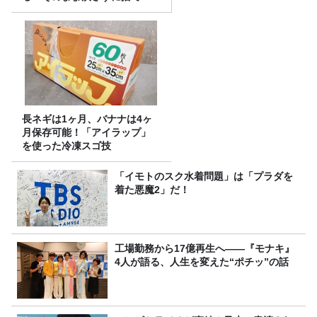
る？
長ネギは1ヶ月、バナナは4ヶ
月保存可能！「アイラップ」
を使った冷凍スゴ技
「イモトのスク水着問題」は「プラダを
着た悪魔2」だ！
工場勤務から17億再生へ——『モナキ』
4人が語る、人生を変えた“ポチッ”の話