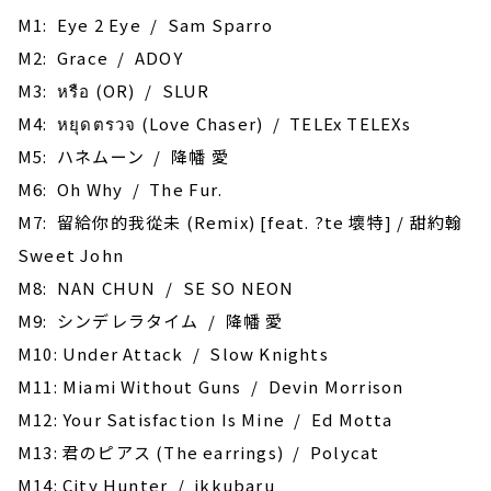
M1: Eye 2 Eye / Sam Sparro
M2: Grace / ADOY
M3: หรือ (OR) / SLUR
M4: หยุดตรวจ (Love Chaser) / TELEx TELEXs
M5: ハネムーン / 降幡 愛
M6: Oh Why / The Fur.
M7: 留給你的我從未 (Remix) [feat. ?te 壞特] / 甜約翰
Sweet John
M8: NAN CHUN / SE SO NEON
M9: シンデレラタイム / 降幡 愛
M10: Under Attack / Slow Knights
M11: Miami Without Guns / Devin Morrison
M12: Your Satisfaction Is Mine / Ed Motta
M13: 君のピアス (The earrings) / Polycat
M14: City Hunter / ikkubaru