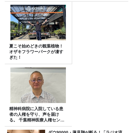
夏こそ始めどきの観葉植物！
オザキフラワーパークが凄す
ぎた！
精神科病院に入院している患
者の人権を守り、声を届け
る。 千葉精神医療人権センタ
ーの取り組み
ダウ90000・蓮見翔が斬る！「ラジオ流