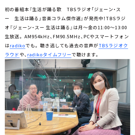
初の番組本『生活が踊る歌 TBSラジオ「ジェーン・ス
ー 生活は踊る」音楽コラム傑作選』が発売中！TBSラジ
オ『ジェーン・スー 生活は踊る』は月～金の11:00～13:00
生放送。 AM954kHz、FM90.5MHz、PCやスマートフォン
は
radiko
でも。 聴き逃しても過去の音声が
TBSラジオク
ラウド
や、
radikoタイムフリー
で聴けます。