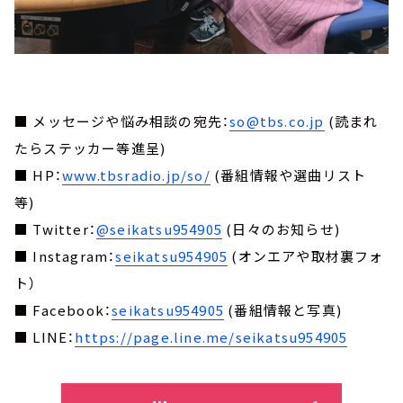
■ メッセージや悩み相談の宛先：
so@tbs.co.jp
(読まれ
たらステッカー等進呈)
■ HP：
www.tbsradio.jp/so/
(番組情報や選曲リスト
等)
■ Twitter：
@seikatsu954905
(日々のお知らせ)
■ Instagram：
seikatsu954905
(オンエアや取材裏フォ
ト）
■ Facebook：
seikatsu954905
(番組情報と写真)
■ LINE：
https://page.line.me/seikatsu954905