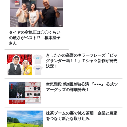
タイヤの空気圧は〇〇くらい
の硬さがベスト!? 榎本温子
さん
きしたかの高野のキラーフレーズ「ビッ
グサンダー喝！！」Ｔシャツ新作が発売
決定！
空気階段 第9回単独公演 『●●●』 公式ツ
アーグッズの詳細発表！
抹茶ブームの裏で減る茶畑 企業と農家
をつなぐ新たな取り組み