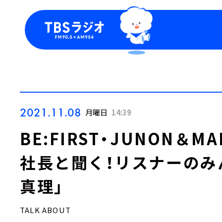
今日の番組表
トピッ
週間番組表
TBS
Podca
お知ら
2021.11.08
月曜日
14:39
BE:FIRST・JUNON＆MA
社長と聞く！リスナーのみ
真理」
TALK ABOUT