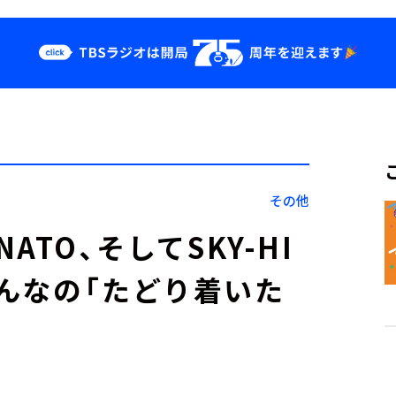
クス
イベント・グッ
ズ
st
YouTube
せ
会社情報
その他
NATO、そしてSKY-HI
んなの「たどり着いた