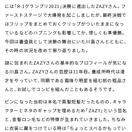
には「R-1グランプリ2021」決勝に進出したZAZYさん。フ
ァーストステージで大爆発を起こしましたが、最終決戦で
はフリップをまとめておくクリップがついたままになっ
ているなどのハプニングも影響してか、惜しくも準優勝。
今回は審査員として決勝の舞台にいた川島さんとともに、
その時の状況を改めて振り返りました。
謎に包まれたZAZYさんの基本的なプロフィールが気にな
る川島さん。ZAZYさんの芸歴は11年目。養成所時代は漫
才をやっていて、同期である霜降り明星を組む前の粗品さ
んと、お試しでコンビを組んだこともあるそうです。
ピンになった当初は本名で黒髪短髪だったものの、キャラ
クターとネタのギャップを埋めるため「ZAZY」という芸名
と、金髪ロン毛などの特徴が生まれていきました。ちなみ
に衣装に翼をつけている時は「ちょっとスベるかもってい