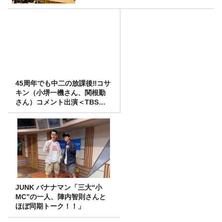
45周年でも中二の放課後‼コサ
キン（小堺一機さん、関根勤
さん）コメント出演＜TBSラ
ジオ番組審議会からのご報告
＞
JUNK バナナマン「三大“小
MC”の一人、陣内智則さんと
ほぼ同期トーク！！」