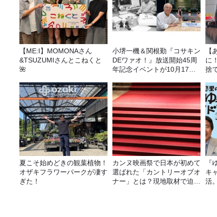
【ME:I】MOMONAさん
小堺一機＆関根勤『コサキン
【
&TSUZUMIさんとこねくと
DEワァオ！』放送開始45周
に
🌺
年記念イベントが10月17日
捨
（土）に開催決定！本日より
て
FC先行受付スタート！
夏こそ始めどきの観葉植物！
カンヌ映画祭で日本が初めて
『
オザキフラワーパークが凄す
選ばれた「カントリーオブオ
キ
ぎた！
ナー」とは？現地取材で迫る
活
選出の意味