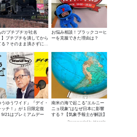
あの‘プチプチ‘が社名
お悩み相談！ブラックコーヒ
！】プチプチを潰してから
ーを克服できた理由は？
てる？そのまま潰さずに捨
る？
ゆうゆうワイド』『デイ・
南米の海で起こる”エルニー
ャッチ！』が１日限定復
ニョ現象”はなぜ日本に影響
。9/21はプレミアムデー
する？【気象予報士が解説】
Recommended by