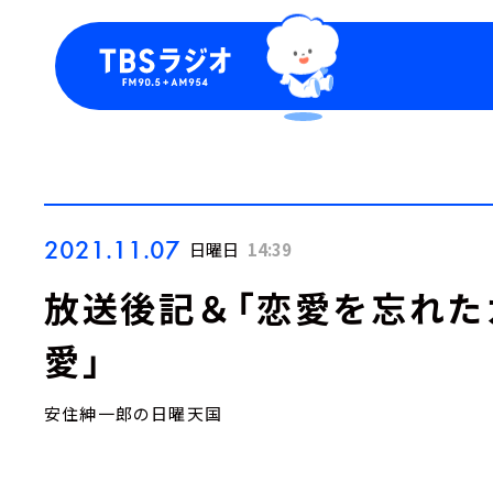
今日の番組表
トピッ
週間番組表
TBS
Podca
お知ら
2021.11.07
日曜日
14:39
放送後記＆「恋愛を忘れた
愛」
安住紳一郎の日曜天国