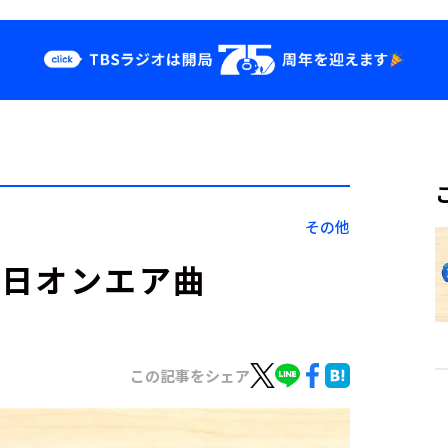
クス
イベント・グッ
ズ
st
YouTube
せ
会社情報
その他
1月7日オンエア曲
この記事をシェア