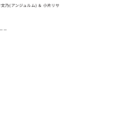
 川村文乃(アンジュルム) ＆ 小片リサ
－－