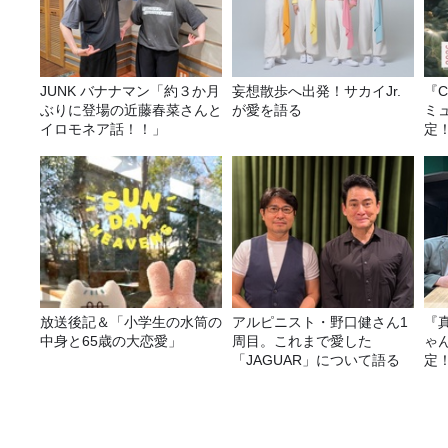
JUNK バナナマン「約３か月
妄想散歩へ出発！サカイJr.
『C
ぶりに登場の近藤春菜さんと
が愛を語る
ミ
イロモネア話！！」
定
放送後記＆「小学生の水筒の
アルピニスト・野口健さん1
『
中身と65歳の大恋愛」
周目。これまで愛した
ゃ
「JAGUAR」について語る
定
は