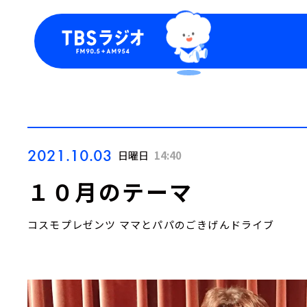
今日の番組表
トピッ
週間番組表
TBS
Podca
お知ら
2021.10.03
日曜日
14:40
１０月のテーマ
コスモプレゼンツ ママとパパのごきげんドライブ