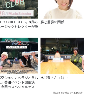
ITY CHILL CLUB』8月の
腸と肝臓の関係
ュージックセレクターが決
！
真空ジェシカのラジオ父ち
水谷豊さん（1）～
ん』番組イベント開催決
！今回のスペシャルゲスト
、タカアンドトシ！
Recommended by