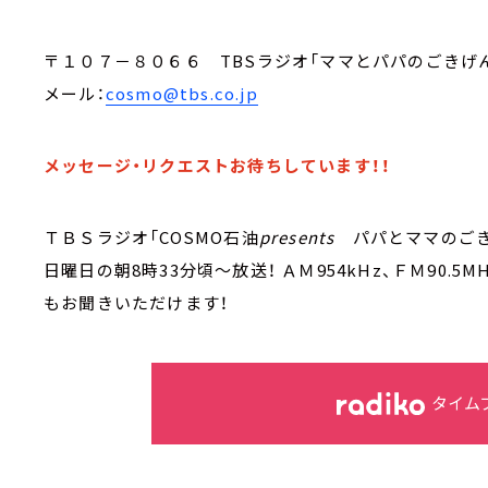
〒１０７－８０６６ TBSラジオ「ママとパパのごきげ
メール：
cosmo@tbs.co.jp
メッセージ・リクエストお待ちしています！！
ＴＢＳラジオ「COSMO石油
presents
パパとママのご
日曜日の朝8時33分頃～放送！ ＡＭ954kHz、ＦＭ90.5
もお聞きいただけます！
タイム