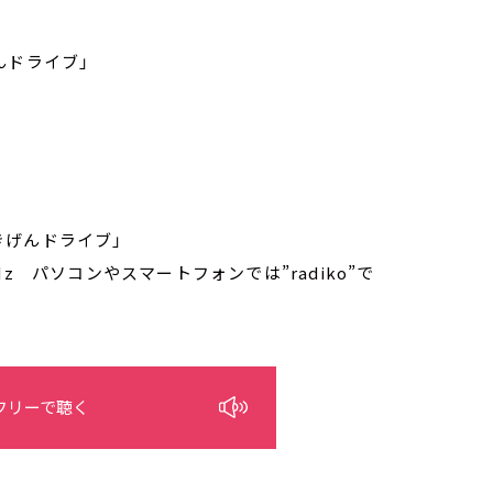
んドライブ」
きげんドライブ」
MHz パソコンやスマートフォンでは”radiko”で
フリーで聴く