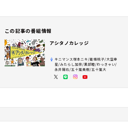
この記事の番組情報
アシタノカレッジ
キニマンス塚本ニキ/能條桃子/大空幸
星/みたらし加奈/黒部睦/わっきゃい/
永井陽右/五十嵐美樹/五十嵐大