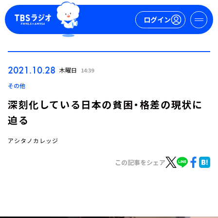
ログイン
マイページ
2021.10.28
木曜日
14:39
新規会員登録
ログイン
その他
深刻化している日本の貧困・格差の現状に
迫る
アシタノカレッジ
この記事をシェア
今日の番組表
週間番組表
トピックス
TBS Podcast