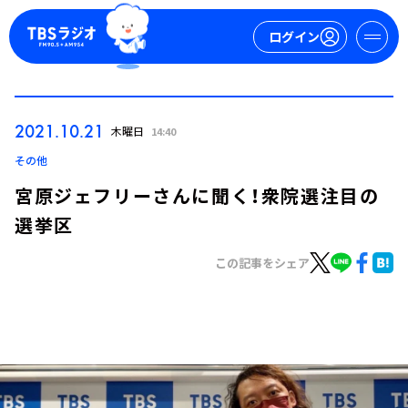
ログイン
マイページ
2021.10.21
木曜日
14:40
新規会員登録
ログイン
その他
宮原ジェフリーさんに聞く！衆院選注目の
選挙区
この記事をシェア
今日の番組表
週間番組表
トピックス
TBS Podcast