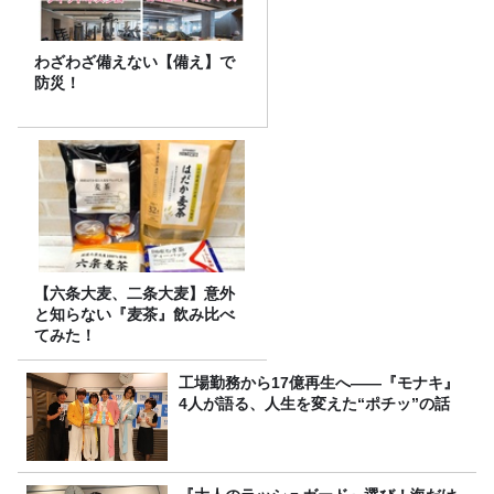
わざわざ備えない【備え】で
防災！
【六条大麦、二条大麦】意外
と知らない『麦茶』飲み比べ
てみた！
工場勤務から17億再生へ——『モナキ』
4人が語る、人生を変えた“ポチッ”の話