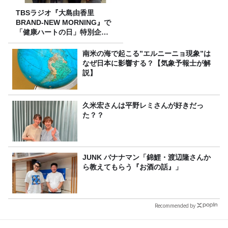
TBSラジオ『大島由香里
BRAND-NEW MORNING』で
「健康ハートの日」特別企画
を8/10（月）に放送
南米の海で起こる”エルニーニョ現象”は
なぜ日本に影響する？【気象予報士が解
説】
久米宏さんは平野レミさんが好きだっ
た？？
JUNK バナナマン「錦鯉・渡辺隆さんか
ら教えてもらう『お酒の話』」
Recommended by