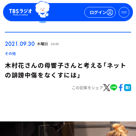
ログイン
マイページ
2021.09.30
木曜日
14:40
新規会員登録
ログイン
その他
木村花さんの母響子さんと考える「ネット
の誹謗中傷をなくすには」
この記事をシェア
今日の番組表
週間番組表
トピックス
TBS Podcast