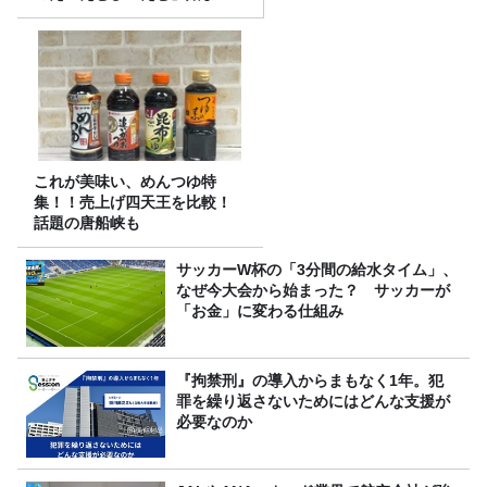
ます
これが美味い、めんつゆ特
集！！売上げ四天王を比較！
話題の唐船峡も
サッカーW杯の「3分間の給水タイム」、
なぜ今大会から始まった？ サッカーが
「お金」に変わる仕組み
『拘禁刑』の導入からまもなく1年。犯
罪を繰り返さないためにはどんな支援が
必要なのか