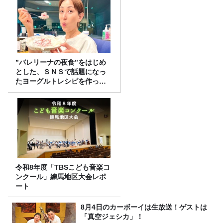
”バレリーナの夜食”をはじめ
とした、ＳＮＳで話題になっ
たヨーグルトレシピを作って
みた！
令和8年度「TBSこども音楽コ
ンクール」練馬地区大会レポ
ート
8月4日のカーボーイは生放送！ゲストは
「真空ジェシカ」！