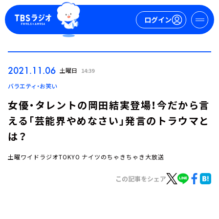
ログイン
マイページ
2021.11.06
土曜日
14:39
新規会員登録
ログイン
バラエティ・お笑い
女優・タレントの岡田結実登場！今だから言
える「芸能界やめなさい」発言のトラウマと
は？
土曜ワイドラジオTOKYO ナイツのちゃきちゃき大放送
今日の番組表
この記事をシェア
週間番組表
トピックス
TBS Podcast