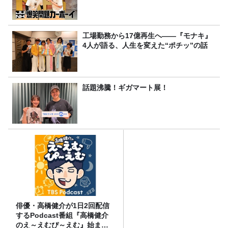
工場勤務から17億再生へ——『モナキ』
4人が語る、人生を変えた“ポチッ”の話
話題沸騰！ギガマート展！
俳優・高橋健介が1日2回配信
するPodcast番組『高橋健介
のえ～えむぴ～えむ』始まり