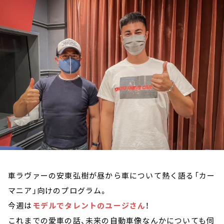
お知らせ
イベント・グッズ
YouTube
会社情報
車ラヴァーの安東弘樹が昼から車について熱く語る「カー
マニア」向けのプログラム。
今週は
モデルでタレントのユージさん
！
これまでの愛車の話、未来の自動車像なんかについても伺