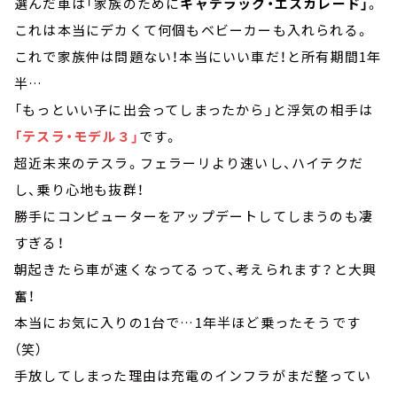
選んだ車は「家族のために
キャデラック・エスカレード」
。
これは本当にデカくて何個もベビーカーも入れられる。
これで家族仲は問題ない！本当にいい車だ！と所有期間1年
半…
「もっといい子に出会ってしまったから」と浮気の相手は
「テスラ・モデル３」
です。
超近未来のテスラ。フェラーリより速いし、ハイテクだ
し、乗り心地も抜群！
勝手にコンピューターをアップデートしてしまうのも凄
すぎる！
朝起きたら車が速くなってるって、考えられます？と大興
奮！
本当にお気に入りの1台で…1年半ほど乗ったそうです
（笑）
手放してしまった理由は充電のインフラがまだ整ってい