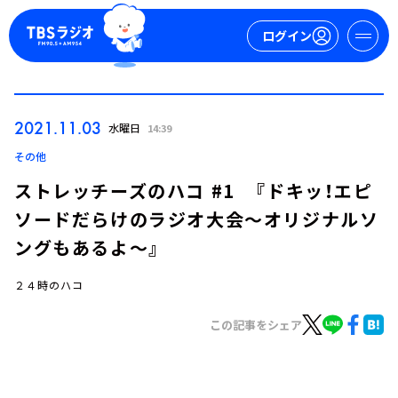
ログイン
マイページ
2021.11.03
水曜日
14:39
新規会員登録
ログイン
その他
ストレッチーズのハコ #1 『ドキッ！エピ
ソードだらけのラジオ大会～オリジナルソ
ングもあるよ～』
２４時のハコ
今日の番組表
この記事をシェア
週間番組表
トピックス
TBS Podcast