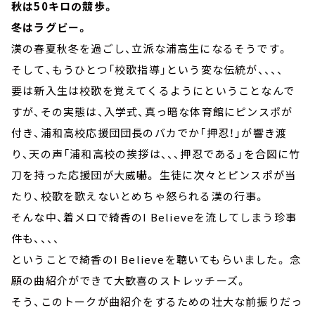
秋は50キロの競歩。
冬はラグビー。
漢の春夏秋冬を過ごし、立派な浦高生になるそうです。
そして、もうひとつ「校歌指導」という変な伝統が、、、、
要は新入生は校歌を覚えてくるようにということなんで
すが、その実態は、入学式、真っ暗な体育館にピンスポが
付き、浦和高校応援団団長のバカでか「押忍！」が響き渡
り、天の声「浦和高校の挨拶は、、、押忍である」を合図に竹
刀を持った応援団が大威嚇。 生徒に次々とピンスポが当
たり、校歌を歌えないとめちゃ怒られる
漢の行事。
そんな中、着メロで綺香のI Believeを流してしまう珍事
件も、、、、
ということで綺香のI Believeを聴いてもらいました。 念
願の曲紹介ができて大歓喜のストレッチーズ。
そう、このトークが曲紹介をするための壮大な前振りだっ