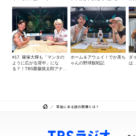
にプレゼント！
#17. 篠塚大輝も「マンタの
ホーム＆アウェイ！でか美ち
ダ
ように広がる背中」にな
ゃんの野球観戦記
は
る？！TBS齋藤慎太郎アナに
聞くメンズフィジークの魅
力！！
草加にある謎の銅像とは？