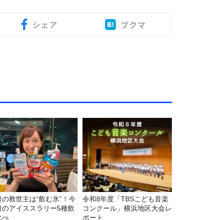
シェア
ブクマ
暑の救世主は“飲む氷”！今
令和8年度「TBSこども音楽
目のアイススラリー5種飲
コンクール」横浜地区大会レ
比べ
ポート