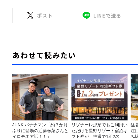
ポスト
LINEで送る
あわせて読みたい
JUNK バナナマン「約３か月
リゾナーレ那須でもご利用い
猛
ぶりに登場の近藤春菜さんと
ただける星野リゾート宿泊ギ
注
イロモネア話！！」
フト券が、抽選で1組2名様
み