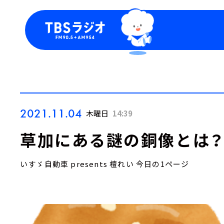
今日の番組表
トピッ
週間番組表
TBS
Podca
お知ら
2021.11.04
木曜日
14:39
草加にある謎の銅像とは
いすゞ自動車 presents 檀れい 今日の1ページ