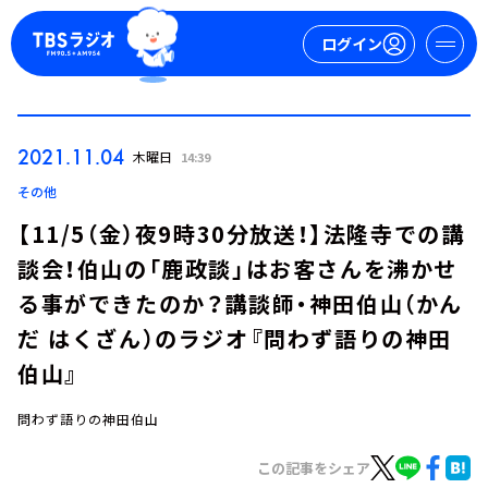
ログイン
マイページ
2021.11.04
木曜日
14:39
新規会員登録
ログイン
その他
【11/5（金）夜9時30分放送！】法隆寺での講
談会！伯山の「鹿政談」はお客さんを沸かせ
る事ができたのか？講談師・神田伯山（かん
だ はくざん）のラジオ『問わず語りの神田
伯山』
今日の番組表
週間番組表
問わず語りの神田伯山
トピックス
この記事をシェア
TBS Podcast