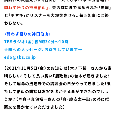
問わず語りの神田伯山』
。芸の域にまで高められた「愚痴」
と「ボヤキ」がリスナーを大爆笑させる。毎回無事には終
わらない。
『問わず語りの神田伯山』
TBSラジオ（金）夜9時30分～10時
番組へのメッセージ、お待ちしています→
edo@tbs.co.jp
【
2021年11月5日（金）のお知らせ】木ノ下裕一さんから素
晴らしい！そして長い長い「鹿政談」の台本が届きました！
そして運命の法隆寺での講談会の日がやってきました！果
たして伯山の講談はお客を沸かせる事ができたのでしょ
うか？（写真→真保裕一さんの「真・慶安太平記」の帯に推
薦文を書かせていただきました）