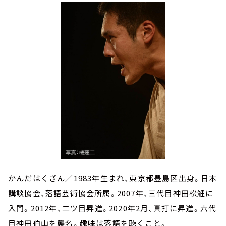
かんだはくざん／1983年生まれ、東京都豊島区出身。日本
講談協会、落語芸術協会所属。2007年、三代目神田松鯉に
入門。2012年、二ツ目昇進。2020年2月、真打に昇進。六代
目神田伯山を襲名。趣味は落語を聴くこと。