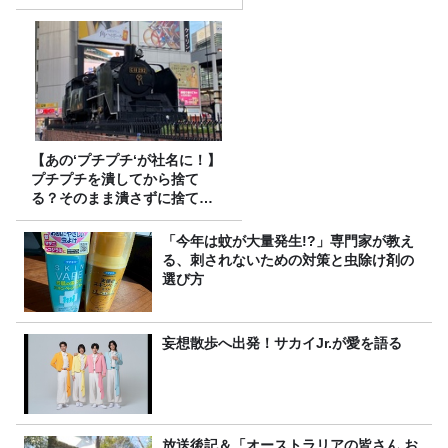
【あの‘プチプチ‘が社名に！】
プチプチを潰してから捨て
る？そのまま潰さずに捨て
る？
「今年は蚊が大量発生!?」専門家が教え
る、刺されないための対策と虫除け剤の
選び方
妄想散歩へ出発！サカイJr.が愛を語る
放送後記＆「オーストラリアの皆さん お