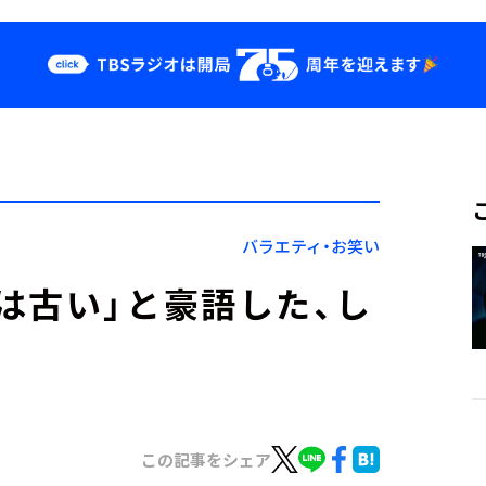
クス
イベント・グッ
ズ
st
YouTube
せ
会社情報
バラエティ・お笑い
は古い」と豪語した、し
この記事をシェア