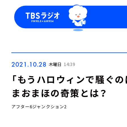
今日の番組表
トピッ
週間番組表
TBS
Podca
お知ら
2021.10.28
木曜日
14:39
「もうハロウィンで騒ぐの
まおまほの奇策とは？
アフター6ジャンクション2