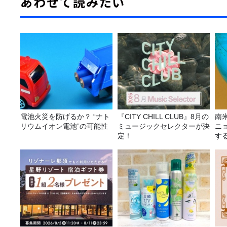
あわせて読みたい
電池火災を防げるか？ “ナト
『CITY CHILL CLUB』8月の
南
リウムイオン電池”の可能性
ミュージックセレクターが決
ニ
定！
す