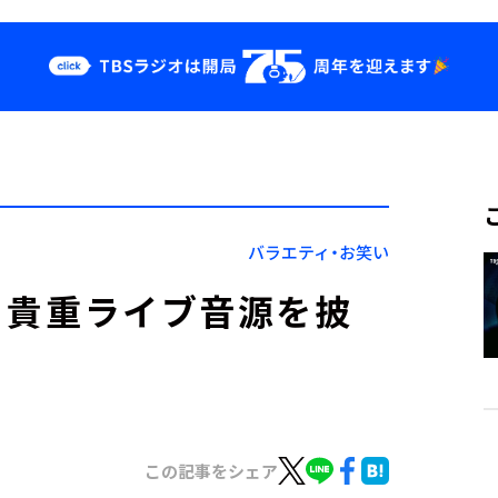
クス
イベント・グッ
ズ
st
YouTube
せ
会社情報
バラエティ・お笑い
e、貴重ライブ音源を披
この記事をシェア