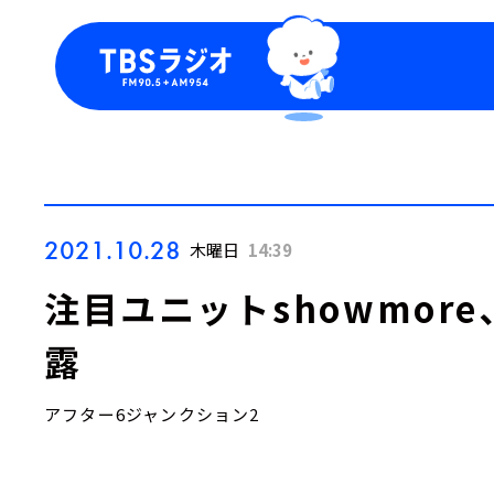
今日の番組表
トピッ
週間番組表
TBS
Podca
お知ら
2021.10.28
木曜日
14:39
注目ユニットshowmor
露
アフター6ジャンクション2