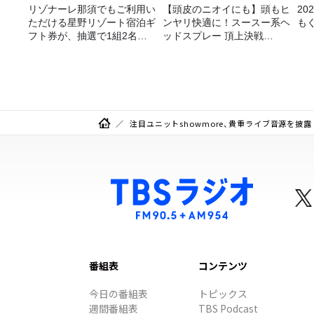
リゾナーレ那須でもご利用い
【頭皮のニオイにも】頭もヒ
2
ただける星野リゾート宿泊ギ
ンヤリ快適に！スースー系ヘ
も
フト券が、抽選で1組2名様
ッドスプレー 頂上決戦
にプレゼント！
2026！
注目ユニットshowmore、貴重ライブ音源を披露
番組表
コンテンツ
今日の番組表
トピックス
週間番組表
TBS Podcast