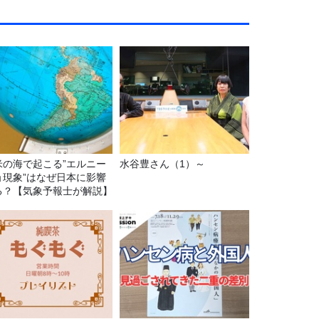
米の海で起こる”エルニー
水谷豊さん（1）～
ョ現象”はなぜ日本に影響
る？【気象予報士が解説】