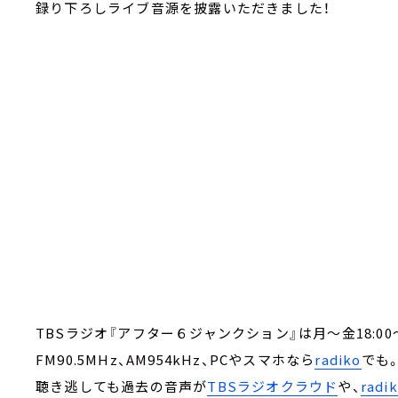
録り下ろしライブ音源を披露いただきました！
TBSラジオ『アフター６ジャンクション』は月～金18:00～
FM90.5MHz、AM954kHz、PCやスマホなら
radiko
でも
聴き逃しても過去の音声が
TBSラジオクラウド
や、
rad