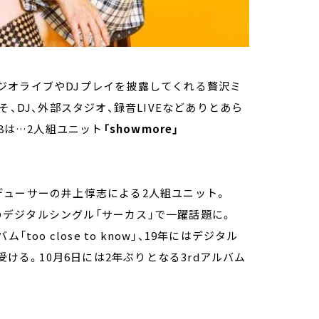
ジオライブやDJプレイを披露してくれる贅沢ミ
こそ、DJ、外部スタジオ、録音LIVEなどありとあら
8は…2人組ユニット
「showmore」
デューサーの井上惇志による2人組ユニット。
初のデジタルシングル「サーカス」で一躍話題に。
バム「too close to know」、19年にはデジタル
価を受ける。10月6日には2年ぶりとなる3rdアルバム