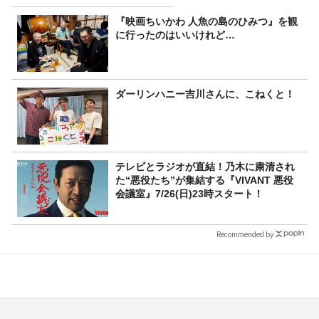
～ごきげんよう、ルンルン
～』8/9（日）16時放送
『映画ちいかわ 人魚の島のひみつ』を観
に行ったのはいいけれど…
ダーリンハニー吉川さんに、こねくと！
テレビとラジオが直結！乃木に粛清され
た“悪役たち”が集結する『VIVANT 悪役
会議室』7/26(日)23時スタート！
Recommended by