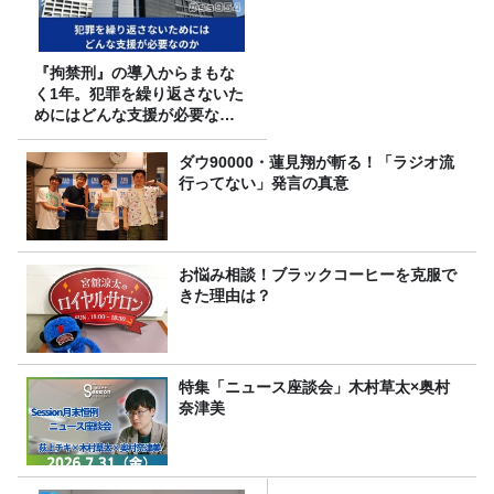
『拘禁刑』の導入からまもな
く1年。犯罪を繰り返さないた
めにはどんな支援が必要なの
か
ダウ90000・蓮見翔が斬る！「ラジオ流
行ってない」発言の真意
お悩み相談！ブラックコーヒーを克服で
きた理由は？
特集「ニュース座談会」木村草太×奥村
奈津美