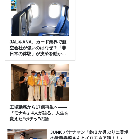
JALやANA、カード業界で航
空会社が強いのはなぜ？「非
日常の体験」が決済を動かす
理由
工場勤務から17億再生へ——
『モナキ』4人が語る、人生を
変えた“ポチッ”の話
JUNK バナナマン「約３か月ぶりに登場
の近藤春菜さんとイロモネア話！！」