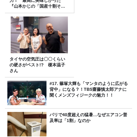
力！ 最高に美味しかった
『山本かじの「国産十割そ
ば」』とは？【十割そば10種
食べ比べ】
タイヤの空気圧は〇〇くらい
の硬さがベスト!? 榎本温子
さん
#17. 篠塚大輝も「マンタのように広がる
背中」になる？！TBS齋藤慎太郎アナに
聞くメンズフィジークの魅力！！
パリで40度超えの猛暑…なぜエアコン普
及率は「1割」なのか