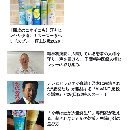
【頭皮のニオイにも】頭もヒ
ンヤリ快適に！スースー系ヘ
ッドスプレー 頂上決戦2026！
精神科病院に入院している患者の人権を
守り、声を届ける。 千葉精神医療人権セ
ンターの取り組み
テレビとラジオが直結！乃木に粛清され
た“悪役たち”が集結する『VIVANT 悪役
会議室』7/26(日)23時スタート！
「今年は蚊が大量発生!?」専門家が教え
る、刺されないための対策と虫除け剤の
選び方