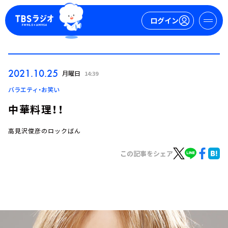
ログイン
マイページ
2021.10.25
月曜日
14:39
新規会員登録
ログイン
バラエティ・お笑い
中華料理！！
高見沢俊彦のロックばん
この記事をシェア
今日の番組表
週間番組表
トピックス
TBS Podcast