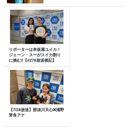
リポーターは本仮屋ユイカ！
ジェーン・スーがスイカ割り
に挑む‼【#278放送後記】
【7/28放送】那須川天心❌浦野
芽良アナ