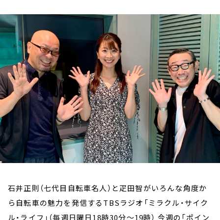
お知らせ
イベント・グッズ
YouTube
会社情報
石井正則（七代目自転車名人）と疋田智がいろんな角度か
ら自転車の魅力を発信するTBSラジオ「ミラクル・サイク
ル・ライフ」（毎週日曜日18時30分～19時） 今週の「ポイン