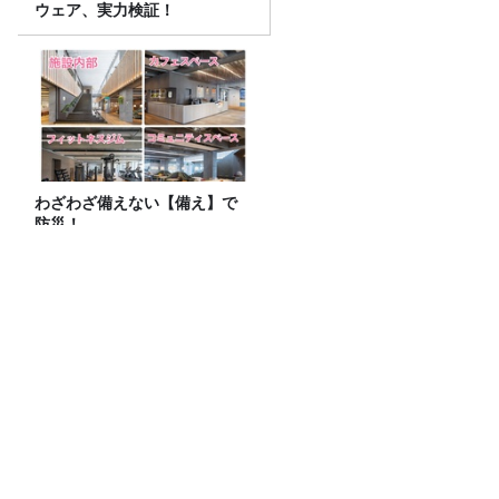
ウェア、実力検証！
わざわざ備えない【備え】で
防災！
鰻パクリ
サッカーW杯の「3分間の給水タイム」、
なぜ今大会から始まった？ サッカーが
「お金」に変わる仕組み