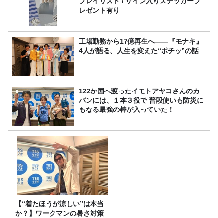
プレイリスト / サイン入りステッカープ
レゼント有り
工場勤務から17億再生へ——『モナキ』
4人が語る、人生を変えた“ポチッ”の話
122か国へ渡ったイモトアヤコさんのカ
バンには、１本３役で 普段使いも防災に
もなる最強の棒が入っていた！
【“着たほうが涼しい”は本当
か？】ワークマンの暑さ対策