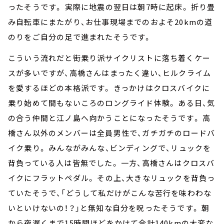
ったそうです。 実際に地震の翌日は朝7時に起床。 折り畳
み自転車にまたがり、お仕事現場までのおよそ20kmの道
のりをご自分の足で進まれたそうです。
こういう流れだと街乗り派サイクリストに落ち着くケー
スが多いですが、高橋さんはまったく違い、ヒルクライム
を愛するほどの本格派です。 きっかけはクロスバイクに
乗り始めて間もないころのロングライド体験。 ある日、気
の合う仲間と江ノ島へ向かうことになったそうです。 高
橋さん以外のメンバーは全員男性で、ガチガチのロードバ
イク乗り。 みんながみんな、ビンディングで、リュックを
背負っている人は皆無でした。 一方、高橋さんはクロスバ
イクにフラットペダル。 その上、大きなリュックを背負っ
ていたそうで、「どうして私だけがこんな苦行を味わわな
いといけないの！？」と無知な自分を呪ったそうです。 朝
から夜遅くまで15時間ほどをかけて合計140kmの大変な