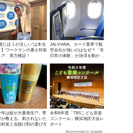
“着たほうが涼しい”は本当
JALやANA、カード業界で航
？】ワークマンの暑さ対策
空会社が強いのはなぜ？「非
ェア、実力検証！
日常の体験」が決済を動かす
理由
今年は蚊が大量発生!?」専
令和8年度「TBSこども音楽
家が教える、刺されないた
コンクール」横浜地区大会レ
の対策と虫除け剤の選び方
ポート
Recommended by