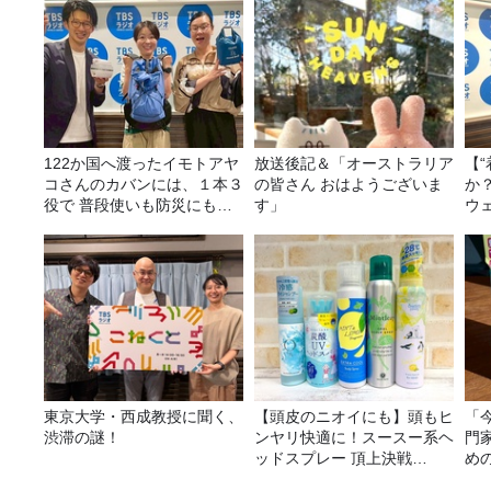
122か国へ渡ったイモトアヤ
放送後記＆「オーストラリア
【
コさんのカバンには、１本３
の皆さん おはようございま
か
役で 普段使いも防災にもな
す」
ウ
る最強の棒が入っていた！
東京大学・西成教授に聞く、
【頭皮のニオイにも】頭もヒ
「
渋滞の謎！
ンヤリ快適に！スースー系ヘ
門
ッドスプレー 頂上決戦
め
2026！