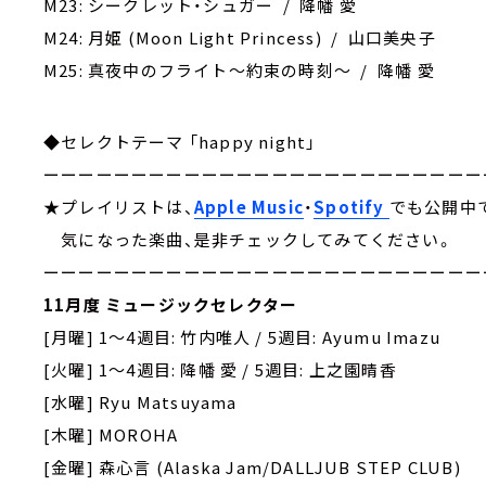
M23: シークレット・シュガー / 降幡 愛
M24: 月姫 (Moon Light Princess) / 山口美央子
M25: 真夜中のフライト～約束の時刻～ / 降幡 愛
◆セレクトテーマ 「happy night」
ーーーーーーーーーーーーーーーーーーーーーーーーー
★プレイリストは、
Apple Music
・
Spotify
でも公開中
気になった楽曲、是非チェックしてみてください。
ーーーーーーーーーーーーーーーーーーーーーーーーー
11月度 ミュージックセレクター
[月曜] 1～4週目: 竹内唯人 / 5週目: Ayumu Imazu
[火曜] 1～4週目: 降幡 愛 / 5週目: 上之園晴香
[水曜] Ryu Matsuyama
[木曜] MOROHA
[金曜] 森心言 (Alaska Jam/DALLJUB STEP CLUB)