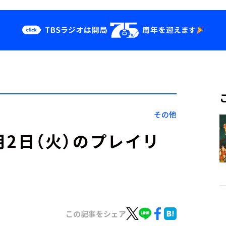
クス
イベント・グッ
ズ
st
YouTube
せ
会社情報
その他
」11月2日（火）のプレイリ
この記事をシェア