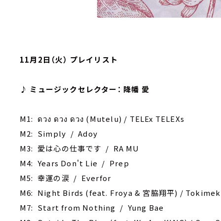
11月2日（火） プレイリスト
♪ ミュージックセレクター： 降幡 愛
M1: ดวง ดวง ดวง (Mutelu) / TELEx TELEXs
M2: Simply / Adoy
M3: 愛は心の仕事です / RA MU
M4: Years Don't Lie / Prep
M5: 幸運の涙 / Everfor
M6: Night Birds (feat. Froya & 宮脇翔平) / Tokimek
M7: Start from Nothing / Yung Bae