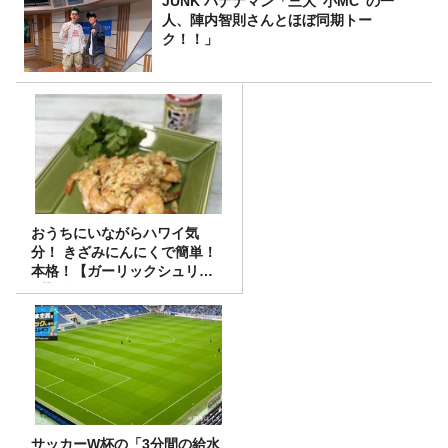
JUNK バナナマン「三大“小MC”の一
人、陣内智則さんとほぼ同期トー
ク！！」
おうちにいながらハワイ気
分！ きざみにんにくで簡単！
本格！【ガーリックシュリン
プ】 桃屋のかんたんレシピ
サッカーW杯の「3分間の給水