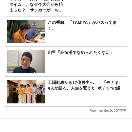
タイム」、なぜ今大会から始
まった？ サッカーが「お
金」に変わる仕組み
この番組、「TAMIYA」がバズってま
す。
山里「麻辣湯でなめられたくない」
工場勤務から17億再生へ——『モナキ』
4人が語る、人生を変えた“ポチッ”の話
Recommended by