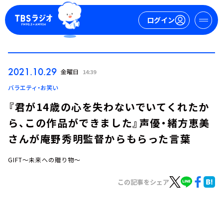
ログイン
マイページ
2021.10.29
金曜日
14:39
新規会員登録
ログイン
バラエティ・お笑い
『君が14歳の心を失わないでいてくれたか
ら、この作品ができました』声優・緒方恵美
さんが庵野秀明監督からもらった言葉
GIFT～未来への贈り物～
今日の番組表
この記事をシェア
週間番組表
トピックス
TBS Podcast