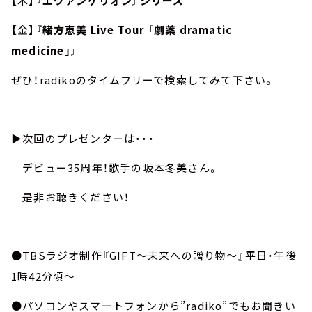
【木】
『エヴァンゲリオン』シリーズ
【金】
『緒方恵美 Live Tour 「劇薬 dramatic
medicine」』
ぜひ！radikoのタイムフリーで検索してみて下さい。
▶︎次回のプレゼンターは・・・
デビュー35周年！歌手の坂本冬美さん。
是非お聴きください！
●TBSラジオ制作『GIFT～未来への贈り物～』平日・午後
1時42分頃～
●パソコンやスマートフォンから”radiko”でもお聞きい