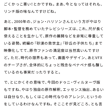
ごくかっこ悪い！とかですね。まあ、今となってはそれも、
リンチ版の味なんですけどね。
あと、2000年の、ジョン・ハリソンさんという方がやはり
脚本・監督を務めていたテレビシリーズは、これ、尺が長く
使えることを生かして、原作の展開などを非常に尊重して
いる姿勢。続編の『砂漠の救世主』『砂丘の子供たち』まで
映像化してて、原作ファンの満足度は当然高いんですけ
ど。ただ、時代の限界もあって、画面やデザイン、あとVFX
のチープさが、全体的にちょっと残念なペナペナ感も醸し
ているのも事実だったりすると。
で、とにかくその意味で、今回のドゥニ・ヴィルヌーヴ版
もですね、やはり独自の原作解釈、エッセンス抽出、あるい
は自分なり、もしくはこの時代なりのアレンジ、というの
をしているわけなんですね。そここそが見どころ、とも言