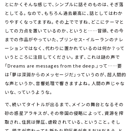
とにかくそんな感じで、シンプルに話そのものは、そぎ落
としてる。なので、もちろん過去最高に、話としてはわか
りやすくなってますね。その上でですね、どこにテーマと
しての力点を置いているのか、というと……冒頭、その今
までの作品がやっていた、プリンセス・イルーランのナレ
ーションではなく、代わりに置かれているのは何か？って
いうところに注目してください。まず、これは謎の声で
「Dreams are messages from the deep.」って……要
は「夢は深淵からのメッセージだ」っていうのが、超人間的
な声というか、音響処理で響きますよね。人間の声じゃな
いな、っていうような。
で、続いてタイトルが出るまで、メインの舞台となるその
砂の惑星アラキスが、その帝国の侵略によって、資源を搾
取され、住民は弾圧、虐殺されている、ということ。そし
て、領主が変わっても新たな抑圧者が来るだけだろう、と