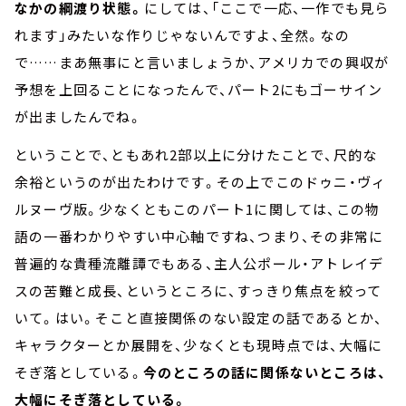
なかの綱渡り状態。
にしては、「ここで一応、一作でも見ら
れます」みたいな作りじゃないんですよ、全然。なの
で……まあ無事にと言いましょうか、アメリカでの興収が
予想を上回ることになったんで、パート2にもゴーサイン
が出ましたんでね。
ということで、ともあれ2部以上に分けたことで、尺的な
余裕というのが出たわけです。その上でこのドゥニ・ヴィ
ルヌーヴ版。少なくともこのパート1に関しては、この物
語の一番わかりやすい中心軸ですね、つまり、その非常に
普遍的な貴種流離譚でもある、主人公ポール・アトレイデ
スの苦難と成長、というところに、すっきり焦点を絞って
いて。はい。そこと直接関係のない設定の話であるとか、
キャラクターとか展開を、少なくとも現時点では、大幅に
そぎ落としている。
今のところの話に関係ないところは、
大幅にそぎ落としている。