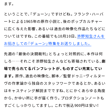
ます。
ということで、『デューン』ですけどね。フランク・ハーバ
ートによる1965年の原作小説と、後のポップカルチャー
に広く与えた影響、あるいは過去の映像化作品たちなどに
ついてはですね、この番組でも10月10日、
添野知生さんを
お招きしての『デューン』特集をお送りしました。
先週の『最後の決闘裁判』とちょっと対照的に、本作は何
しろ……それこそ添野知生さんなども寄稿されている、
劇
場で売られてるパンフレットが、ものすごい充実してい
ます。
原作、過去の映像化、脚本／監督ドゥニ・ヴィルヌー
ヴの作家論から独自のスタッフワークであるとか、あるい
はキャスティング解説までですね、とにかくあらゆる角度
から、かゆい所に手が届く作り。プロダクションノートも
すごくしっかりしてますし。これで税込900円は安い！