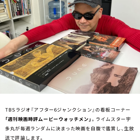
お知らせ
イベント・グッズ
YouTube
会社情報
TBSラジオ『アフター6ジャンクション』の看板コーナー
「週刊映画時評ムービーウォッチメン」
。ライムスター宇
多丸が毎週ランダムに決まった映画を自腹で鑑賞し、生放
送で評論します。