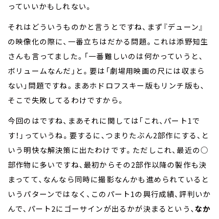
っていいかもしれない。
それはどういうものかと言うとですね、まず『デューン』
の映像化の際に、一番立ちはだかる問題。これは添野知生
さんも言ってました。「一番難しいのは何かっていうと、
ボリュームなんだ」と。要は「劇場用映画の尺には収まら
ない」問題ですね。まあホドロフスキー版もリンチ版も、
そこで失敗してるわけですから。
今回のはですね、まあそれに関しては「これ、パート1で
す！」っていうね。要するに、つまりたぶん2部作にする、と
いう明快な解決策に出たわけです。ただしこれ、最近の○
部作物に多いですね、最初からその2部作以降の製作も決
まってて、なんなら同時に撮影なんかも進められていると
いうパターンではなく、このパート1の興行成績、評判いか
んで、パート2にゴーサインが出るかが決まるという、
なか