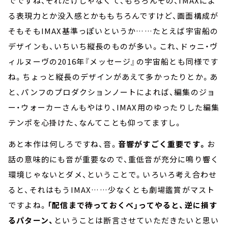
でですね、それだけじゃなくて、もちろんその、IMAXによ
る表現力とか没入感とかももちろんですけど、画面構成が
そもそもIMAX基準っぽいというか……たとえば宇宙船の
デザインも、いちいち縦長のものが多い。これ、ドゥニ・ヴ
ィルヌーヴの2016年『メッセージ』の宇宙船とも同様です
ね。ちょっと縦長のデザインがあえて多かったりとか。あ
と、パンフのプロダクションノートによれば、編集のジョ
ー・ウォーカーさんもやはり、IMAX用のゆったりした編集
テンポを心掛けた、なんてことも仰ってますし。
あと本作は何しろですね、音。
音響がすごく重要です。
お
話の意味的にも音が重要なので、重低音が充分に鳴り響く
環境じゃないとダメ、ということで。いろいろ考え合わせ
ると、それはもうIMAX……少なくとも劇場鑑賞がマスト
ですよね。
「配信まで待っておくべ」ってやると、逆に損す
るパターン、
ということは断言させていただきたいと思い