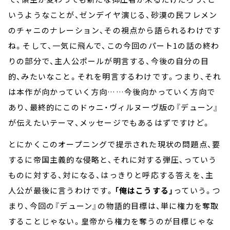
いうようなことが、ゼンデイヤ演じる、砂漠の民フレメン
のチャニのナレーション、その視点から語られるわけです
ね。そして、一気に飛んで、この今回のパート1の話の終わ
りの部分で、主人公ポールが明言する、今後の自分の目
的、みたいなこと。それを明言するわけです。つまり、それ
は本作が向かっていく方向……今後向かっていく方向で
あり、最終的にこのドゥニ・ヴィルヌーヴ版の『デューン』
が伝えたいテーマ、メッセージでもあるはずですけど。
とにかくこのオープニングで提示された現状の問題点、要
するに帝国主義的な侵略と、それに対する弾圧、っていう
ものに対する、対になる、はっきりと呼応する答えを、主
人公が最後に言うわけです。
「俺はこうする」
っていう。つ
まり、今回の『デューン』の物語的目標は、単に権力を奪取
することじゃない。皇帝から権力を奪うのが目標じゃな