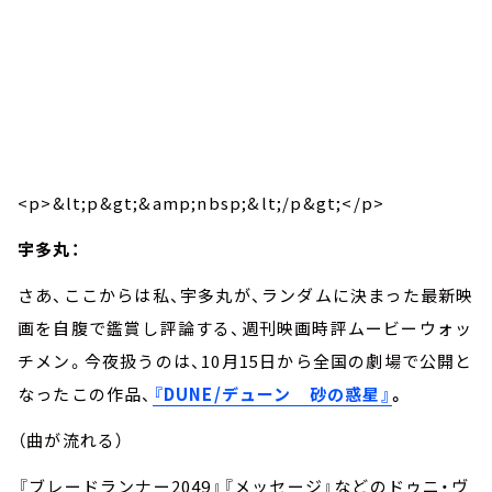
<p>&lt;p&gt;&amp;nbsp;&lt;/p&gt;</p>
宇多丸：
さあ、ここからは私、宇多丸が、ランダムに決まった最新映
画を自腹で鑑賞し評論する、週刊映画時評ムービーウォッ
チメン。今夜扱うのは、10月15日から全国の劇場で公開と
なったこの作品、
『DUNE/デューン 砂の惑星』
。
（曲が流れる）
『ブレードランナー2049』『メッセージ』などのドゥニ・ヴ