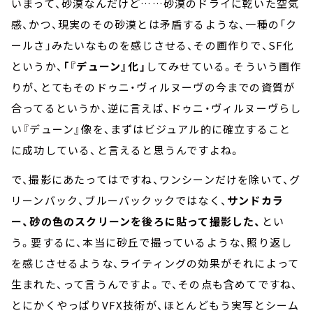
いまって、砂漠なんだけど……砂漠のドライに乾いた空気
感、かつ、現実のその砂漠とは矛盾するような、一種の「ク
ールさ」みたいなものを感じさせる、その画作りで、SF化
というか、
「『デューン』化」
してみせている。そういう画作
りが、とてもそのドゥニ・ヴィルヌーヴの今までの資質が
合ってるというか、逆に言えば、ドゥニ・ヴィルヌーヴらし
い『デューン』像を、まずはビジュアル的に確立すること
に成功している、と言えると思うんですよね。
で、撮影にあたってはですね、ワンシーンだけを除いて、グ
リーンバック、ブルーバックックではなく、
サンドカラ
ー、砂の色のスクリーンを後ろに貼って撮影した、
とい
う。要するに、本当に砂丘で撮っているような、照り返し
を感じさせるような、ライティングの効果がそれによって
生まれた、って言うんですよ。で、その点も含めてですね、
とにかくやっぱりVFX技術が、ほとんどもう実写とシーム