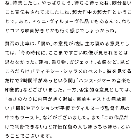
ね、特集したし。やっぱりもう、待ちに待ったね、随分長い
こと宣伝もされてましたしね、超大作中の超大作というこ
とで。あと、ドゥニ・ヴィルヌーヴ作品でもあるんで、わり
とコアな映画好きとかも行く感じでしょうからね。
賛否の比率は、「褒め」の意見が7割。主な褒める意見とし
ては、「今の時代に、ここまですごい映像が見られるとは
思わなかった。建物、乗り物、ガジェット、衣装など、見ど
ころだらけ」「ティモシー・シャラメのベスト
。彼を見てる
だけで2時間半があっという間
」「ハンス・ジマーの音楽も
印象的」などございました。一方、否定的な意見としては、
「長さのわりに内容が薄く退屈。豪華キャストの無駄遣
い」「撮影やアクションが平板でヴィルヌーヴ監督作品の
中でもワースト」などがございました。また「この作品だ
けで判断できない」と評価保留の人もほらちらほら、とい
うことでございます。