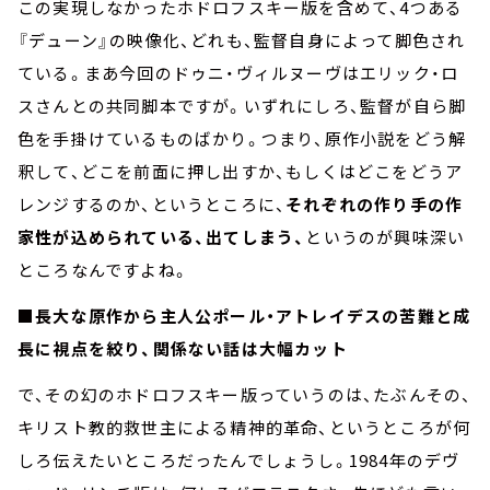
この実現しなかったホドロフスキー版を含めて、4つある
『デューン』の映像化、どれも、監督自身によって脚色され
ている。まあ今回のドゥニ・ヴィルヌーヴはエリック・ロ
スさんとの共同脚本ですが。いずれにしろ、監督が自ら脚
色を手掛けているものばかり。つまり、原作小説をどう解
釈して、どこを前面に押し出すか、もしくはどこをどうア
レンジするのか、というところに、
それぞれの作り手の作
家性が込められている、出てしまう、
というのが興味深い
ところなんですよね。
■長大な原作から主人公ポール・アトレイデスの苦難と成
長に視点を絞り、関係ない話は大幅カット
で、その幻のホドロフスキー版っていうのは、たぶんその、
キリスト教的救世主による精神的革命、というところが何
しろ伝えたいところだったんでしょうし。1984年のデヴ