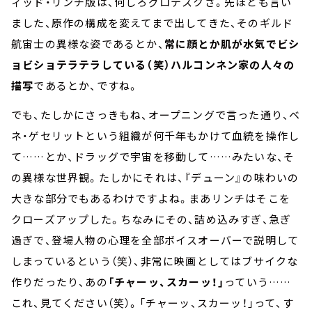
ィッド・リンチ版は、何しろグロテスクさ。先ほども言い
ました、原作の構成を変えてまで出してきた、そのギルド
航宙士の異様な姿であるとか、
常に顔とか肌が水気でビシ
ョビショテラテラしている（笑）ハルコンネン家の人々の
描写
であるとか、ですね。
でも、たしかにさっきもね、オープニングで言った通り、ベ
ネ・ゲセリットという組織が何千年もかけて血統を操作し
て……とか、ドラッグで宇宙を移動して……みたいな、そ
の異様な世界観。たしかにそれは、『デューン』の味わいの
大きな部分でもあるわけですよね。まあリンチはそこを
クローズアップした。ちなみにその、詰め込みすぎ、急ぎ
過ぎで、登場人物の心理を全部ボイスオーバーで説明して
しまっているという（笑）、非常に映画としてはブサイクな
作りだったり、あの
「チャーッ、スカーッ！」
っていう……
これ、見てください（笑）。「チャーッ、スカーッ！」って、す