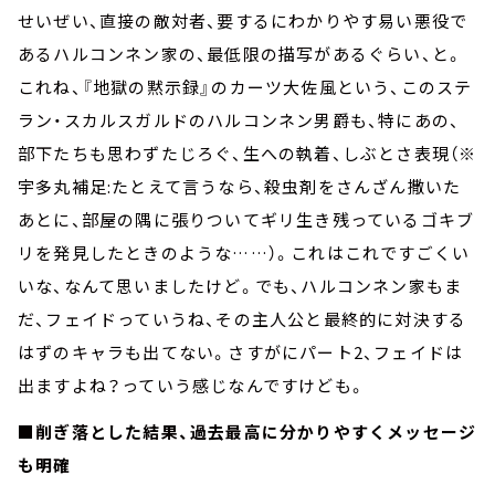
せいぜい、直接の敵対者、要するにわかりやす易い悪役で
あるハルコンネン家の、最低限の描写があるぐらい、と。
これね、『地獄の黙示録』のカーツ大佐風という、このステ
ラン・スカルスガルドのハルコンネン男爵も、特にあの、
部下たちも思わずたじろぐ、生への執着、しぶとさ表現（※
宇多丸補足:たとえて言うなら、殺虫剤をさんざん撒いた
あとに、部屋の隅に張りついてギリ生き残っているゴキブ
リを発見したときのような……）。これはこれですごくい
いな、なんて思いましたけど。でも、ハルコンネン家もま
だ、フェイドっていうね、その主人公と最終的に対決する
はずのキャラも出てない。さすがにパート2、フェイドは
出ますよね？っていう感じなんですけども。
■削ぎ落とした結果、過去最高に分かりやすくメッセージ
も明確