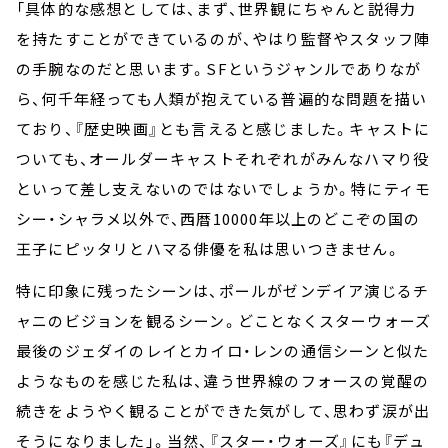
「具体的な感想としては、まず、世界観にちゃんと説得力
を持たすことができているのが、やはり監督やスタッフ陣
の手腕なのだと思います。SFというジャンルでありなが
ら、何千年経っても人類が抱えている普遍的な問題を描い
ており、『歴史映画』とも言えると感じました。キャストに
ついても、オールダーキャストそれぞれがみんなハマり役
といって差し支えないのではないでしょうか。特にティモ
シー・シャラメ以外で、西暦10000年以上のどこぞの国の
王子にピッタリとハマる俳優を私は思いつきません。
特に印象に残ったシーンは、ポールがゼンデイア演じるチ
ャニのビジョンを観るシーン。どことなくスターウォーズ
最後のジェダイのレイとカイロ・レンの通信シーンと似た
ようなものを感じた私は、違う世界線のフォースの覚醒の
続きをようやく観ることができた気がして、思わず涙が出
そうになりました」。当然、『スター・ウォーズ』にも『デュ