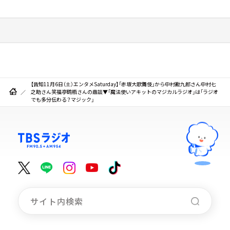
【告知11月6日（土）エンタメSaturday】「赤坂大歌舞伎」から中村勘九郎さん中村七
之助さん笑福亭鶴瓶さんの鼎談▼「魔法使いアキットのマジカルラジオ」は「ラジオ
でも多分伝わる？マジック」