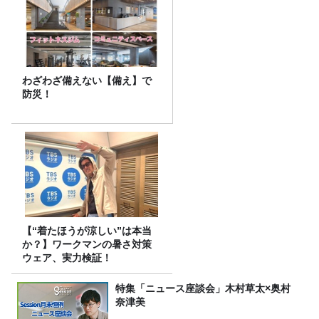
わざわざ備えない【備え】で
防災！
【“着たほうが涼しい”は本当
か？】ワークマンの暑さ対策
ウェア、実力検証！
特集「ニュース座談会」木村草太×奥村
奈津美