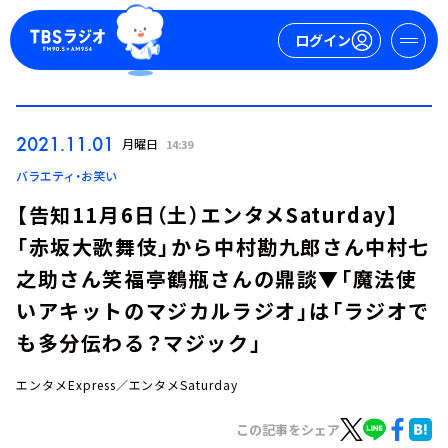
ログイン
マイページ
2021.11.01
月曜日
14:39
新規会員登録
ログイン
バラエティ・お笑い
【告知11月6日（土）エンタメSaturday】
「赤坂大歌舞伎」から中村勘九郎さん中村七
之助さん笑福亭鶴瓶さんの鼎談▼「魔法使
いアキットのマジカルラジオ」は「ラジオで
も多分伝わる？マジック」
今日の番組表
週間番組表
エンタメExpress／エンタメSaturday
トピックス
この記事をシェア
TBS Podcast