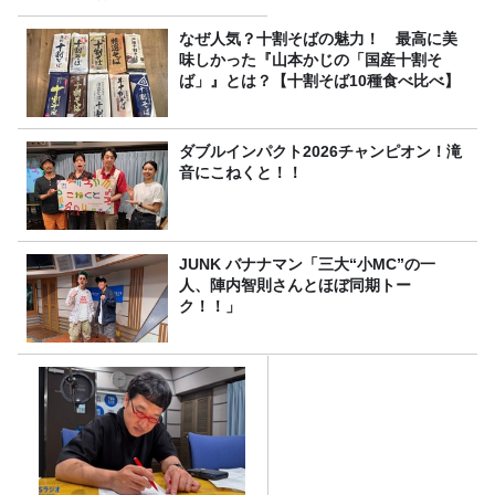
なぜ人気？十割そばの魅力！ 最高に美
味しかった『山本かじの「国産十割そ
ば」』とは？【十割そば10種食べ比べ】
ダブルインパクト2026チャンピオン！滝
音にこねくと！！
JUNK バナナマン「三大“小MC”の一
人、陣内智則さんとほぼ同期トー
ク！！」