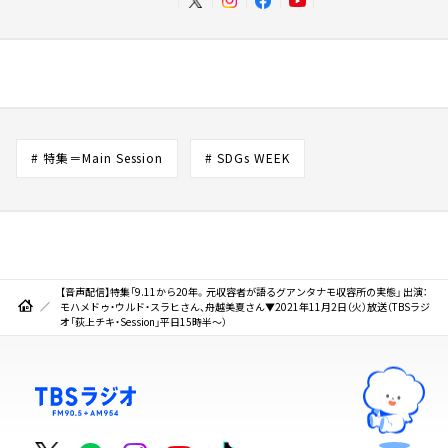
# 特集＝Main Session
# SDGs WEEK
【音声配信】特集「9.11から20年。元収容者が語るグアンタナモ収容所の実態」 出演：
モハメドゥ・ウルド・スラヒさん、舟越美夏さん▼2021年11月2日（火）放送（TBSラジ
オ「荻上チキ・Session」平日15時半～）