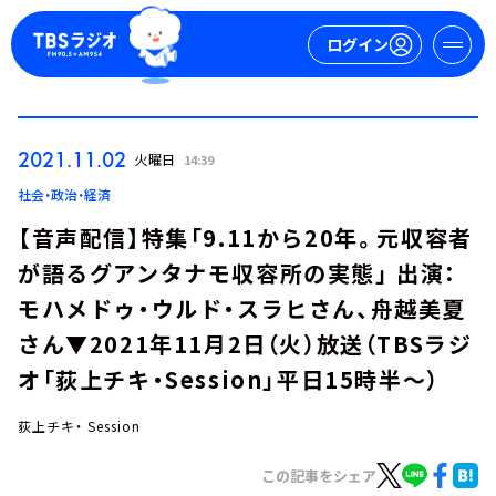
ログイン
マイページ
2021.11.02
火曜日
14:39
新規会員登録
ログイン
社会・政治・経済
【音声配信】特集「9.11から20年。元収容者
が語るグアンタナモ収容所の実態」 出演：
モハメドゥ・ウルド・スラヒさん、舟越美夏
さん▼2021年11月2日（火）放送（TBSラジ
オ「荻上チキ・Session」平日15時半～）
今日の番組表
週間番組表
荻上チキ・ Session
トピックス
この記事をシェア
TBS Podcast