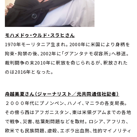
モハメドゥ・ウルド・スラヒさん
1970年モーリタニア生まれ。2000年に米国により身柄を
拘束・拘禁の後、2002年に「グアンタナモ収容所」へ移送。
裁判闘争の末2010年に釈放を命じられるが、釈放された
のは2016年となった。
舟越美夏さん（ジャーナリスト／元共同通信社記者）
２０００年代にプノンペン、ハノイ、マニラの各支局長。
その傍ら西はアフガニスタン、東は米領グアムまでの各地
で戦争、災害、枯葉剤問題などを取材。ロシア、アフリカ、
欧米でも民族問題、虐殺、エボラ出血熱、性的マイノリティ