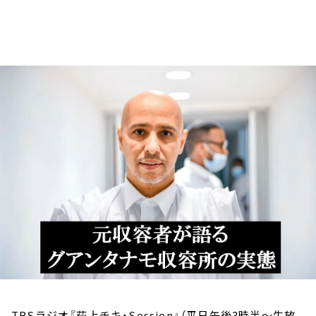
お知らせ
イベント・グッズ
YouTube
会社情報
TBSラジオ『荻上チキ・Session』（平日午後3時半～生放