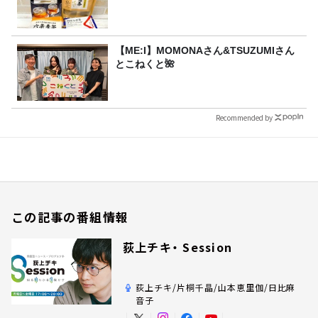
【ME:I】MOMONAさん&TSUZUMIさん
とこねくと🌺
Recommended by
この記事の番組情報
荻上チキ・ Session
荻上チキ/片桐千晶/山本恵里伽/日比麻
音子