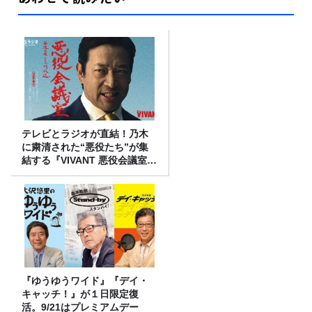
テレビとラジオが直結！乃木
に粛清された“悪役たち”が集
結する『VIVANT 悪役会議室』
7/26(日)23時スタート！
『ゆうゆうワイド』『デイ・
キャッチ！』が１日限定復
活。9/21はプレミアムデー