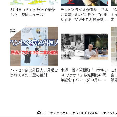
8月4日（火）の放送で紹介
テレビとラジオが直結！乃木
『C
した「都民ニュース」
に粛清された“悪役たち”が集
ミ
結する『VIVANT 悪役会議
定
室』7/26(日)23時スタート！
ハンセン病と外国人。見過ご
小堺一機＆関根勤『コサキン
こ
されてきた二重の差別
DEワァオ！』放送開始45周
集
年記念イベントが10月17日
話
（土）に開催決定！本日より
FC先行受付スタート！
「ラジオ寄席」、11月７日(日）は柳家小三治さん