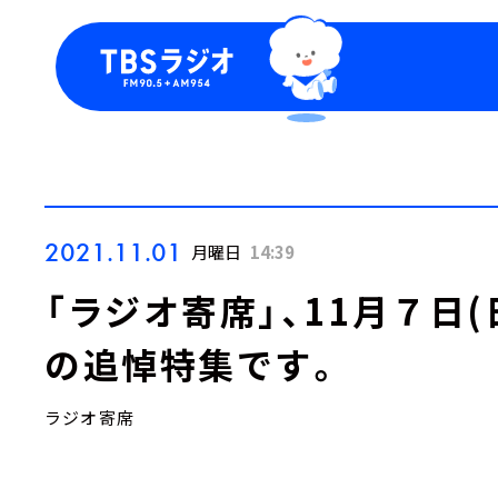
今日の番組表
トピッ
週間番組表
TBS
Podca
お知ら
2021.11.01
月曜日
14:39
「ラジオ寄席」、11月７日
の追悼特集です。
ラジオ寄席