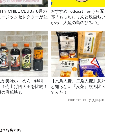
ITY CHILL CLUB』8月の
おすすめPodcast・みうら五
ュージックセレクターが決
郎「もっちゅりんと映画ちい
！
かわ 人魚の島のひみつ」
れが美味い、めんつゆ特
【六条大麦、二条大麦】意外
！！売上げ四天王を比較！
と知らない『麦茶』飲み比べ
題の唐船峡も
てみた！
Recommended by
の追悼特集です。