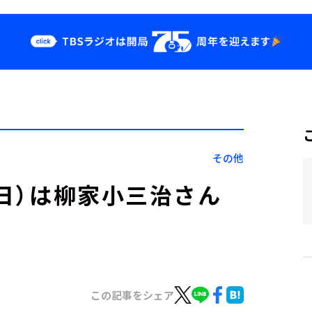
クス
イベント・グッ
ズ
st
YouTube
せ
会社情報
その他
(日）は柳家小三治さん
この記事をシェア